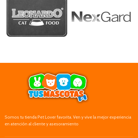
Somos tu tienda Pet Lover favorita. Ven y vive la mejor experiencia
en atención al cliente y asesoramiento