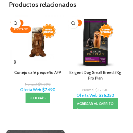
Productos relacionados
-25%
-20%
AG
AGOTADO
Conejo café pequeño AFP
Exigent Dog Small Breed 3Kg
Pro Plan
Normal
$
9.990
Oferta Web
$
7.490
Normal
$
32.810
Oferta Web
$
26.250
LEER MÁS
AGREGAR AL CARRITO