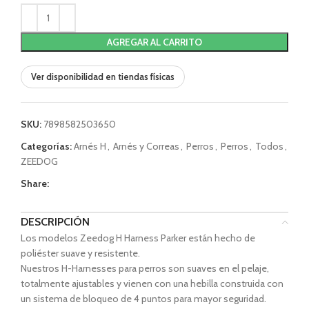
AGREGAR AL CARRITO
Ver disponibilidad en tiendas físicas
SKU:
7898582503650
Categorías:
Arnés H
,
Arnés y Correas
,
Perros
,
Perros
,
Todos
,
ZEEDOG
Share:
DESCRIPCIÓN
Los modelos Zeedog H Harness Parker están hecho de
poliéster suave y resistente.
Nuestros H-Harnesses para perros son suaves en el pelaje,
totalmente ajustables y vienen con una hebilla construida con
un sistema de bloqueo de 4 puntos para mayor seguridad.