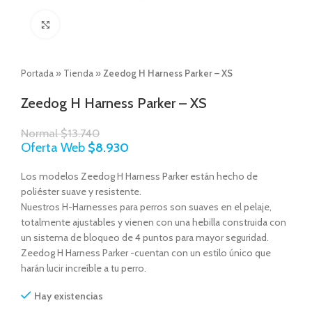
Click to enlarge
Portada
»
Tienda
»
Zeedog H Harness Parker – XS
Zeedog H Harness Parker – XS
Normal
$
13.740
Oferta Web
$
8.930
Los modelos Zeedog H Harness Parker están hecho de
poliéster suave y resistente.
Nuestros H-Harnesses para perros son suaves en el pelaje,
totalmente ajustables y vienen con una hebilla construida con
un sistema de bloqueo de 4 puntos para mayor seguridad.
Zeedog H Harness Parker -cuentan con un estilo único que
harán lucir increíble a tu perro.
Hay existencias