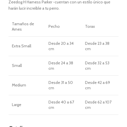
Zeedog H Harness Parker -cuentan con un estilo único que
harán lucir increíble a tu perro.
Tamaños
de
Pecho
Torax
Arnes
Desde
20 a 34
Desde
23 a 38
Extra Small
cm
cm
Desde
24 a 38
Desde
32 a 53
Small
cm
cm
Desde
31 a 50
Desde
42 a 69
Medium
cm
cm
Desde
40 a 67
Desde
62 a 107
Large
cm
cm