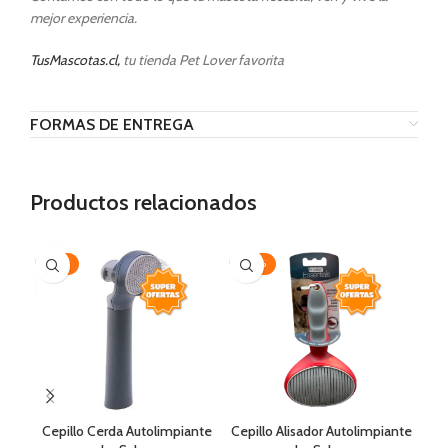
mejor experiencia.
TusMascotas.cl,
tu tienda Pet Lover favorita
FORMAS DE ENTREGA
Productos relacionados
-35%
-20%
AG
Cepillo Cerda Autolimpiante
Cepillo Alisador Autolimpiante
F