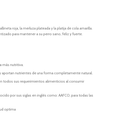
neta roja, la merluza plateada y la platija de cola amarilla.
izado para mantener a su perro sano, feliz y fuerte.
 más nutritiva.
; y aportan nutrientes de una forma completamente natural.
en todos sus requerimientos alimenticios al consumir
nocido por sus siglas en inglés como: AAFCO, para todas las
lud optima