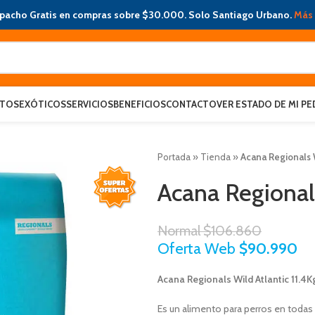
pacho Gratis en compras sobre $30.000. Solo Santiago Urbano.
Más 
ATOS
EXÓTICOS
SERVICIOS
BENEFICIOS
CONTACTO
VER ESTADO DE MI PE
Portada
»
Tienda
»
Acana Regionals W
Acana Regionals
Normal
$
106.860
Oferta Web
$
90.990
Acana Regionals Wild Atlantic 11.4K
Es un alimento para perros en todas