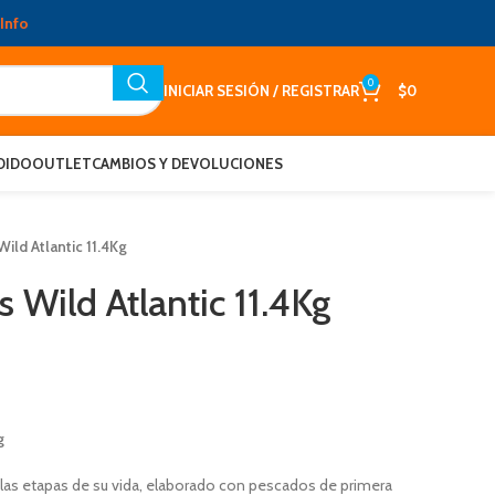
Info
0
INICIAR SESIÓN / REGISTRAR
$
0
DIDO
OUTLET
CAMBIOS Y DEVOLUCIONES
ild Atlantic 11.4Kg
 Wild Atlantic 11.4Kg
g
 las etapas de su vida, elaborado con pescados de primera