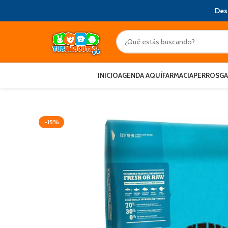
Des
INICIO
AGENDA AQUÍ
FARMACIA
PERROS
G
-15%