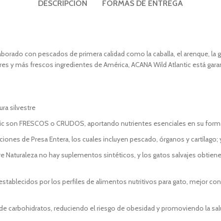
DESCRIPCIÓN
FORMAS DE ENTREGA
borado con pescados de primera calidad como la caballa, el arenque, la galli
s y más frescos ingredientes de América, ACANA Wild Atlantic está garant
ra silvestre
tic son FRESCOS o CRUDOS, aportando nutrientes esenciales en su forma
iones de Presa Entera, los cuales incluyen pescado, órganos y cartílago
e Naturaleza no hay suplementos sintéticos, y los gatos salvajes obtien
 establecidos por los perfiles de alimentos nutritivos para gato, mejor co
 de carbohidratos, reduciendo el riesgo de obesidad y promoviendo la sa