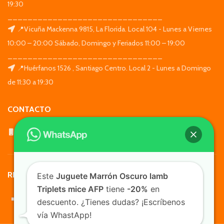
19:30
_______________________________
📍Vicuña Mackenna 9815, La Florida. Local 104 - Lunes a Viernes
10:00 – 20:00 Sábado, Domingo y Feriados 11:00 – 19:00
_______________________________
📍Huérfanos 1526 , Santiago Centro. Local 2 - Lunes a Domingo
de 11:30 a 19:30
CONTACTO
WhatsApp: +569 7564 4676
REDES SOCIALES
Este
Juguete Marrón Oscuro lamb
Triplets mice AFP
tiene
-20%
en
descuento. ¿Tienes dudas? ¡Escríbenos
vía WhastApp!