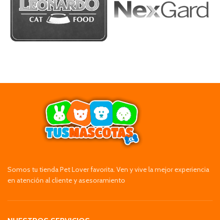
Somos tu tienda Pet Lover favorita. Ven y vive la mejor experiencia
en atención al cliente y asesoramiento