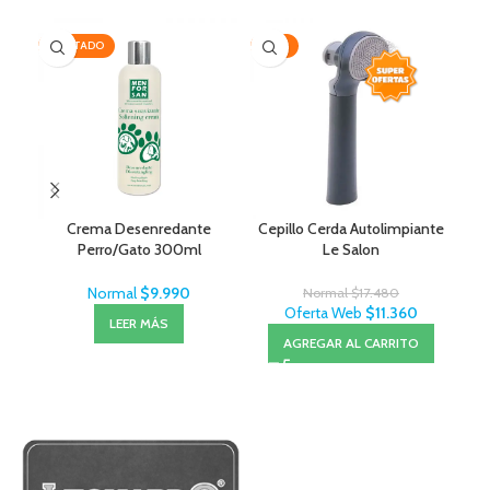
AGOTADO
-35%
-1
Crema Desenredante
Cepillo Cerda Autolimpiante
Ov
Perro/Gato 300ml
Le Salon
MenForSan
Normal
$
9.990
Normal
$
17.480
Oferta Web
$
11.360
LEER MÁS
AGREGAR AL CARRITO