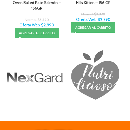
Oven Baked Pate Salmón –
Hills Kitten – 156 GR
156GR
Normal
$
3.370
Oferta Web
$
2.790
Normal
$
3.520
Oferta Web
$
2.990
AGREGAR AL CARRITO
AGREGAR AL CARRITO