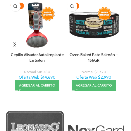
-20%
-15%
-1
Cepillo Alisador Autolimpiante
Oven Baked Pate Salmón –
C/
Le Salon
156GR
Normal
$
18.360
Normal
$
3.520
Oferta Web
$
14.690
Oferta Web
$
2.990
AGREGAR AL CARRITO
AGREGAR AL CARRITO