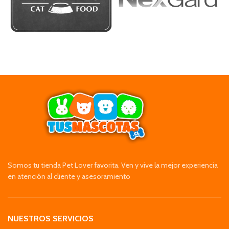
Somos tu tienda Pet Lover favorita. Ven y vive la mejor experiencia
en atención al cliente y asesoramiento
NUESTROS SERVICIOS