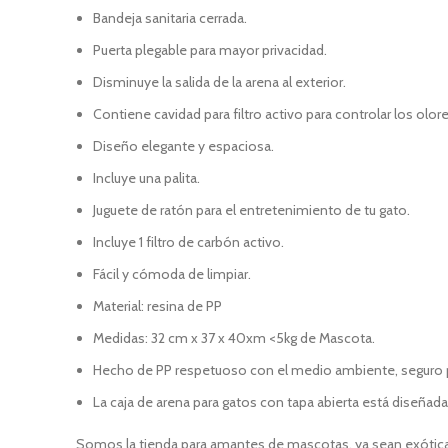
Bandeja sanitaria cerrada.
Puerta plegable para mayor privacidad.
Disminuye la salida de la arena al exterior.
Contiene cavidad para filtro activo para controlar los olore
Diseño elegante y espaciosa.
Incluye una palita.
Juguete de ratón para el entretenimiento de tu gato.
Incluye 1 filtro de carbón activo.
Fácil y cómoda de limpiar.
Material: resina de PP
Medidas: 32 cm x 37 x 40xm <5kg de Mascota.
Hecho de PP respetuoso con el medio ambiente, seguro 
La caja de arena para gatos con tapa abierta está diseñad
Somos la tienda para amantes de mascotas, ya sean exóticas