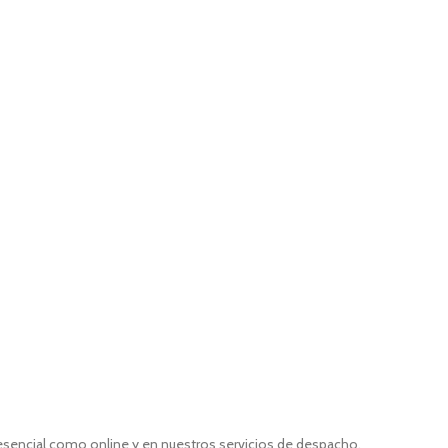
resencial como online y en nuestros servicios de despacho,