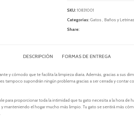
SKU:
10831001
Categorías:
Gatos
,
Baños y Letrina
Share:
DESCRIPCIÓN
FORMAS DE ENTREGA
nte y cómodo que te facilita la limpieza diaria. Además, gracias a sus d
 tampoco supondrán ningún problema gracias a ser cerrada y contar con u
ble para proporcionar toda la intimidad que tu gato necesita a la hora de 
elo y manteniendo el hogar mucho más limpio. Tu gato se sentirá más cóm
.