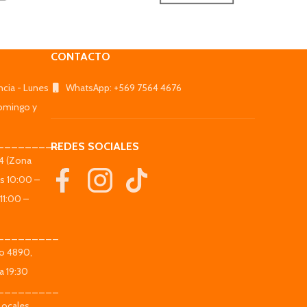
CONTACTO
ncia - Lunes
WhatsApp: +569 7564 4676
omingo y
_________
REDES SOCIALES
44 (Zona
es 10:00 –
11:00 –
_________
co 4890,
a 19:30
_________
Locales