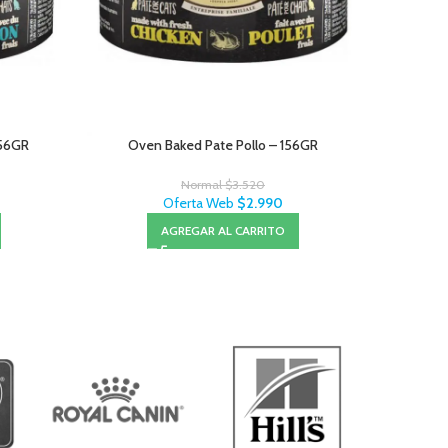
156GR
Oven Baked Pate Pollo – 156GR
C/D H
Normal
$
3.520
Oferta Web
$
2.990
AGREGAR AL CARRITO