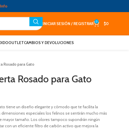
Info
0
INICIAR SESIÓN / REGISTRAR
$
0
DIDO
OUTLET
CAMBIOS Y DEVOLUCIONES
a Rosado para Gato
rta Rosado para Gato
to tiene un diseño elegante y cómodo que te facilita la
sus dimensiones especiales los felinos se sentirán mucho más
 de mayor tamaño. Los olores tampoco supondrán ningún
ar con un eficiente filtro de carbón activo que mejora la