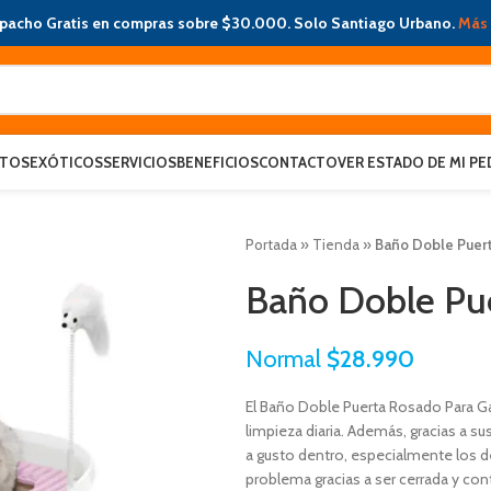
pacho Gratis en compras sobre $30.000. Solo Santiago Urbano.
Más 
ATOS
EXÓTICOS
SERVICIOS
BENEFICIOS
CONTACTO
VER ESTADO DE MI PE
Portada
»
Tienda
»
Baño Doble Puert
Baño Doble Pue
Normal
$
28.990
El Baño Doble Puerta Rosado Para Ga
limpieza diaria. Además, gracias a 
a gusto dentro, especialmente los
problema gracias a ser cerrada y cont