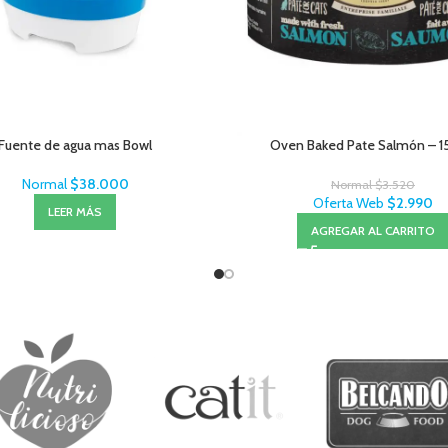
Fuente de agua mas Bowl
Oven Baked Pate Salmón – 
Normal
$
38.000
Normal
$
3.520
Oferta Web
$
2.990
LEER MÁS
AGREGAR AL CARRITO