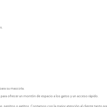
s.
para su mascota.
a para ofrecer un montón de espacio a los gatos y un acceso rápido.
, perritos o gatitos. Contamos con la mejor atención al cliente tanto p