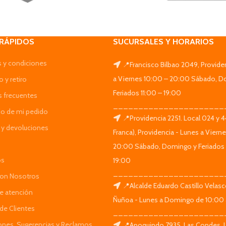
 RÁPIDOS
SUCURSALES Y HORARIOS
 y condiciones
📍Francisco Bilbao 2049, Provide
a Viernes 10:00 – 20:00 Sábado, D
 y retiro
Feriados 11:00 – 19:00
s frecuentes
______________________
do de mi pedido
📍Providencia 2251. Local 024 y 
y devoluciones
Franca), Providencia - Lunes a Viern
20:00 Sábado, Domingo y Feriados 
os
19:00
______________________
Con Nosotros
📍Alcalde Eduardo Castillo Velas
de atención
Ñuñoa - Lunes a Domingo de 10:00 
de Clientes
______________________
iones, Sugerencias y Reclamos
📍Apoquindo 7935, Las Condes. 