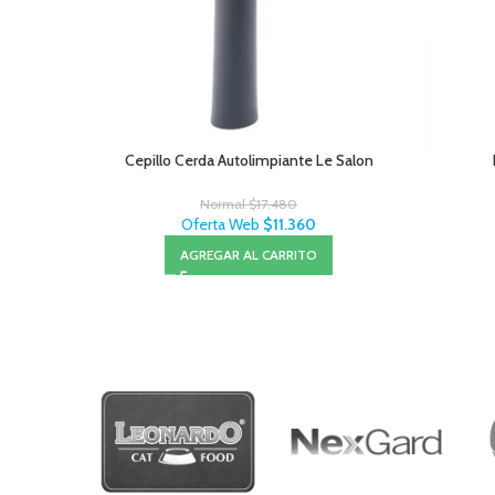
Cepillo Cerda Autolimpiante Le Salon
Normal
$
17.480
Oferta Web
$
11.360
AGREGAR AL CARRITO