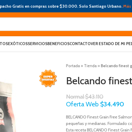
pacho Gratis en compras sobre $30.000. Solo Santiago Urbano.
Más 
ATOS
EXÓTICOS
SERVICIOS
BENEFICIOS
CONTACTO
VER ESTADO DE MI PE
Portada
»
Tienda
»
Belcando finest g
Belcando finest
Normal
$
43.110
Oferta Web
$
34.490
BELCANDO Finest Grain Free Salmon 
pequeñas y medianas. Formulado con
Esta receta BELCANDO Finest Grain F