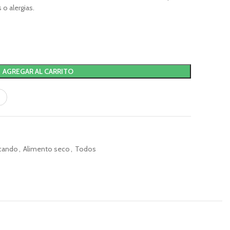
 o alergias.
AGREGAR AL CARRITO
cando
,
Alimento seco
,
Todos