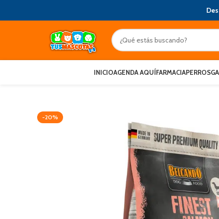
Des
INICIO
AGENDA AQUÍ
FARMACIA
PERROS
G
-20%