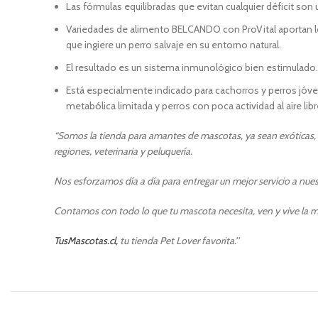
Las fórmulas equilibradas que evitan cualquier déficit so
Variedades de alimento BELCANDO con ProVital aportan lo
que ingiere un perro salvaje en su entorno natural.
El resultado es un sistema inmunológico bien estimulado.
Está especialmente indicado para cachorros y perros jóv
metabólica limitada y perros con poca actividad al aire libr
“Somos la tienda para amantes de mascotas, ya sean exóticas, p
regiones, veterinaria y peluquería.
Nos esforzamos día a día para entregar un mejor servicio a nuest
Contamos con todo lo que tu mascota necesita, ven y vive la m
TusMascotas.cl,
tu tienda Pet Lover favorita.’’