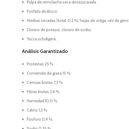
Pulpa de remolacha seca desazucarada.
Fosfato dicálcico.
Hierbas secadas (total: 0,2 %; hojas de ortiga, raíz de ge
Cloruro de potasio, cloruro de sodio.
Yucca schidigera.
Análisis Garantizado
Proteínas 25 %
Contenido de grasa 15 %
Cenizas brutas 7,3 %
Fibras brutas 3,6 %
Humedad 10,0 %
Calcio 1,2 %
Fósforo 0,9 %
Sodio 0,35 %