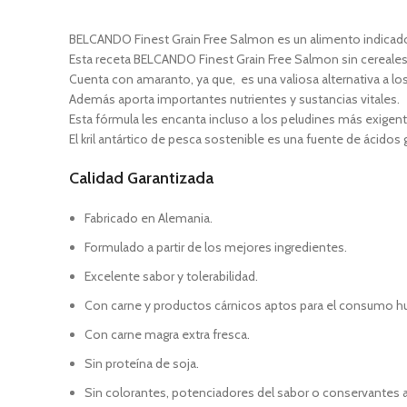
BELCANDO Finest Grain Free Salmon es un alimento indicado
Esta receta BELCANDO Finest Grain Free Salmon sin cereales t
Cuenta con amaranto, ya que, es una valiosa alternativa a los
Además aporta importantes nutrientes y sustancias vitales.
Esta fórmula les encanta incluso a los peludines más exigent
El kril antártico de pesca sostenible es una fuente de ácid
Calidad Garantizada
Fabricado en Alemania.
Formulado a partir de los mejores ingredientes.
Excelente sabor y tolerabilidad.
Con carne y productos cárnicos aptos para el consumo 
Con carne magra extra fresca.
Sin proteína de soja.
Sin colorantes, potenciadores del sabor o conservantes art