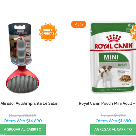
-15%
 Alisador Autolimpiante Le Salon
Royal Canin Pouch Mini Adult 
Normal
$
18.360
Normal
$
1.990
Oferta Web
$
14.690
Oferta Web
$
1.690
AGREGAR AL CARRITO
AGREGAR AL CARRITO