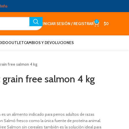
Info
0
INICIAR SESIÓN / REGISTRAR
$
0
DIDO
OUTLET
CAMBIOS Y DEVOLUCIONES
rain free salmon 4 kg
 grain free salmon 4 kg
es un alimento indicado para perros adultos de razas
 Salmó fresco como la única fuente de proteína animal.
ree Salmon sin cereales también es la solución ideal para