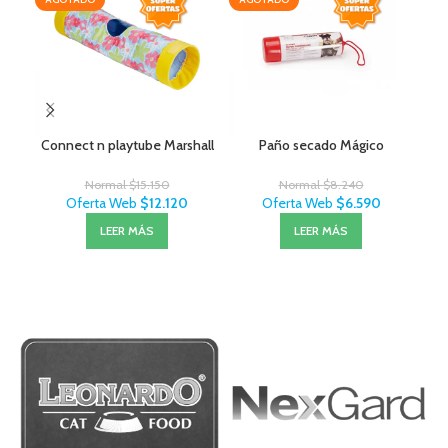
Connect n playtube Marshall
Paño secado Mágico
Normal
$
15.150
Normal
$
8.240
Oferta Web
$
12.120
Oferta Web
$
6.590
LEER MÁS
LEER MÁS