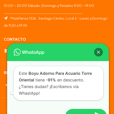
10:00 – 20:00 Sábado, Domingo y Feriados 11:00 – 19:00
_______________________________
📍Huérfanos 1526 , Santiago Centro. Local 2 - Lunes a Domingo
de 11:30 a 19:30
CONTACTO
WhatsApp: +569 7564 4676
REDES SOCIALES
Este
Boyu Adorno Para Acuario Torre
Oriental
tiene
-91%
en descuento.
¿Tienes dudas? ¡Escríbenos vía
WhastApp!
TusMascotas.cl