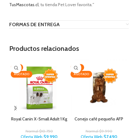
TusMascotas.cl
, tu tienda Pet Lover favorita.
”
FORMAS DE ENTREGA
Productos relacionados
-7%
-25%
-2
AGOTADO
AGOTADO
Royal Canin X-Small Adult 1 Kg
Conejo café pequeño AFP
Normal
$
10.750
Normal
$
9.990
Oferta Web
$
9.990
Oferta Web
$
7.490