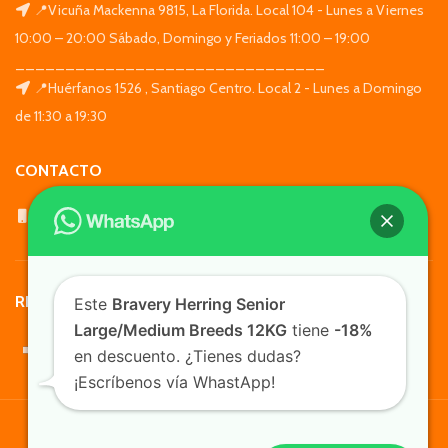
📍Vicuña Mackenna 9815, La Florida. Local 104 - Lunes a Viernes
10:00 – 20:00 Sábado, Domingo y Feriados 11:00 – 19:00
_______________________________
📍Huérfanos 1526 , Santiago Centro. Local 2 - Lunes a Domingo
de 11:30 a 19:30
CONTACTO
WhatsApp: +569 7564 4676
REDES SOCIALES
Este
Bravery Herring Senior
Large/Medium Breeds 12KG
tiene
-18%
en descuento. ¿Tienes dudas?
¡Escríbenos vía WhastApp!
TusMascotas.cl