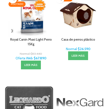
AGOTADO
Royal Canin Maxi Light Perro
Casa de perros plástico
F
15Kg
Normal
$
26.590
Normal
$
83.440
LEER MÁS
Oferta Web
$
67.890
LEER MÁS