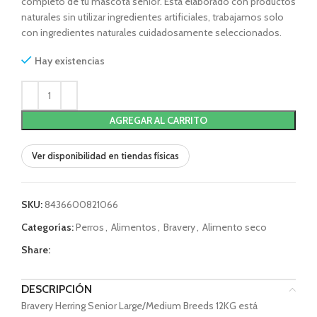
completo de tu mascota senior. Está elaborado con productos
naturales sin utilizar ingredientes artificiales, trabajamos solo
con ingredientes naturales cuidadosamente seleccionados.
Hay existencias
AGREGAR AL CARRITO
Ver disponibilidad en tiendas físicas
SKU:
8436600821066
Categorías:
Perros
,
Alimentos
,
Bravery
,
Alimento seco
Share:
DESCRIPCIÓN
Bravery Herring Senior Large/Medium Breeds 12KG está