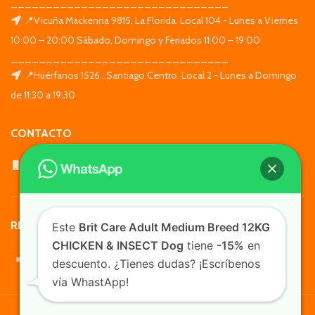
_______________________________
📍Vicuña Mackenna 9815, La Florida. Local 104 - Lunes a Viernes
10:00 – 20:00 Sábado, Domingo y Feriados 11:00 – 19:00
_______________________________
📍Huérfanos 1526 , Santiago Centro. Local 2 - Lunes a Domingo
de 11:30 a 19:30
CONTACTO
WhatsApp: +569 7564 4676
REDES SOCIALES
Este
Brit Care Adult Medium Breed 12KG
CHICKEN & INSECT Dog
tiene
-15%
en
descuento. ¿Tienes dudas? ¡Escríbenos
vía WhastApp!
TusMascotas.cl