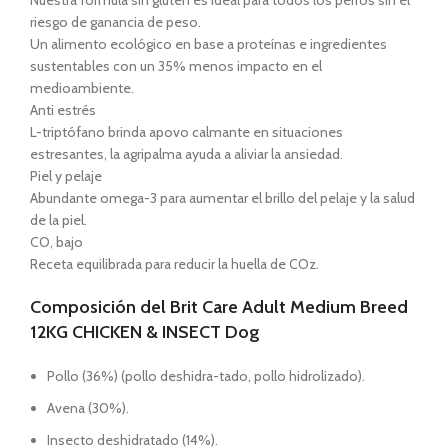
Nuestra fórmula sin gluten es ideal para todos los perros sin el
riesgo de ganancia de peso.
Un alimento ecológico en base a proteínas e ingredientes
sustentables con un 35% menos impacto en el
medioambiente.
Anti estrés
L-triptófano brinda apovo calmante en situaciones
estresantes, la agripalma ayuda a aliviar la ansiedad.
Piel y pelaje
Abundante omega-3 para aumentar el brillo del pelaje y la salud
de la piel.
CO, bajo
Receta equilibrada para reducir la huella de COz.
Composición del Brit Care Adult Medium Breed
12KG CHICKEN & INSECT Dog
Pollo (36%) (pollo deshidra-tado, pollo hidrolizado).
Avena (30%).
Insecto deshidratado (14%).