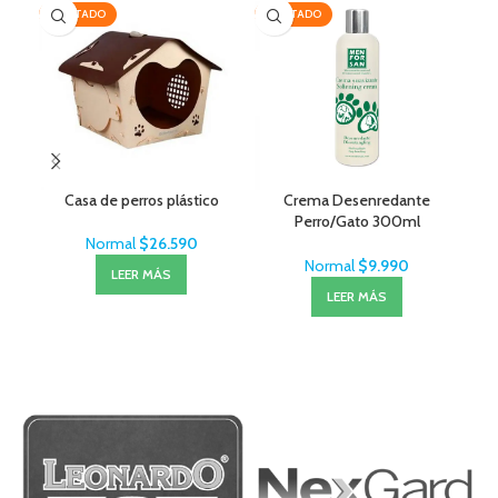
AGOTADO
AGOTADO
AG
Casa de perros plástico
Crema Desenredante
F
Perro/Gato 300ml
MenForSan
Normal
$
26.590
Normal
$
9.990
LEER MÁS
LEER MÁS