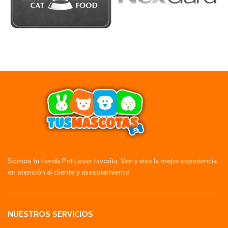
Somos tu tienda Pet Lover favorita. Ven y vive la mejor experiencia
en atención al cliente y asesoramiento
NUESTROS SERVICIOS