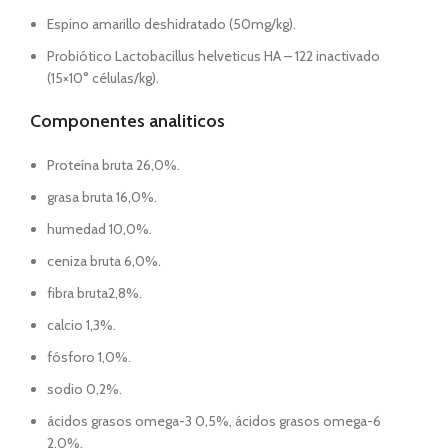
Espino amarillo deshidratado (50mg/kg).
Probiótico Lactobacillus helveticus HA – 122 inactivado
(15×10° células/kg).
Componentes analiticos
Proteína bruta 26,0%.
grasa bruta 16,0%.
humedad 10,0%.
ceniza bruta 6,0%.
fibra bruta2,8%.
calcio 1,3%.
fósforo 1,0%.
sodio 0,2%.
ácidos grasos omega-3 0,5%, ácidos grasos omega-6
2,0%.