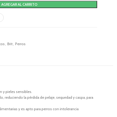
AGREGAR AL CARRITO
tos
,
Brit
,
Perros
 y pieles sensibles.
o, reduciendo la pérdida de pelaje, sequedad y caspa, para
imentarias y es apto para perros con intolerancia