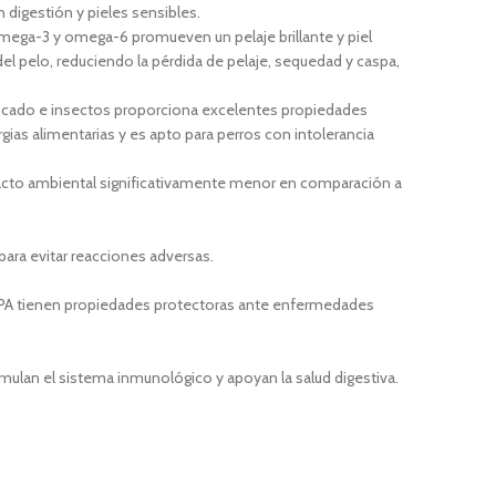
 digestión y pieles sensibles.
mega-3 y omega-6 promueven un pelaje brillante y piel
del pelo, reduciendo la pérdida de pelaje, sequedad y caspa,
scado e insectos proporciona excelentes propiedades
ergias alimentarias y es apto para perros con intolerancia
pacto ambiental significativamente menor en comparación a
para evitar reacciones adversas.
PA tienen propiedades protectoras ante enfermedades
mulan el sistema inmunológico y apoyan la salud digestiva.