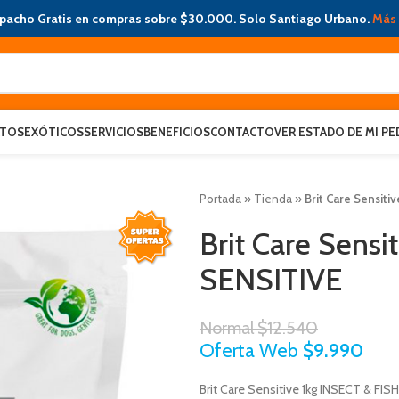
pacho Gratis en compras sobre $30.000. Solo Santiago Urbano.
Más 
ATOS
EXÓTICOS
SERVICIOS
BENEFICIOS
CONTACTO
VER ESTADO DE MI PE
Portada
»
Tienda
»
Brit Care Sensit
Brit Care Sensi
SENSITIVE
Normal
$
12.540
Oferta Web
$
9.990
Brit Care Sensitive 1kg INSECT & FI