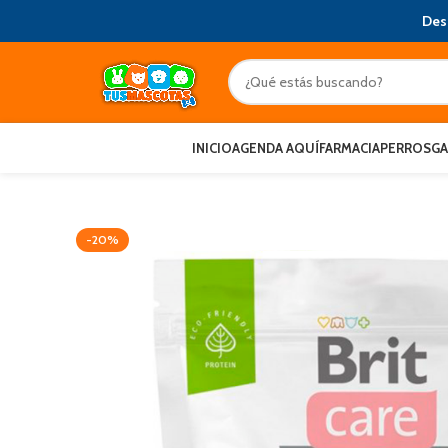
Des
INICIO
AGENDA AQUÍ
FARMACIA
PERROS
G
-20%