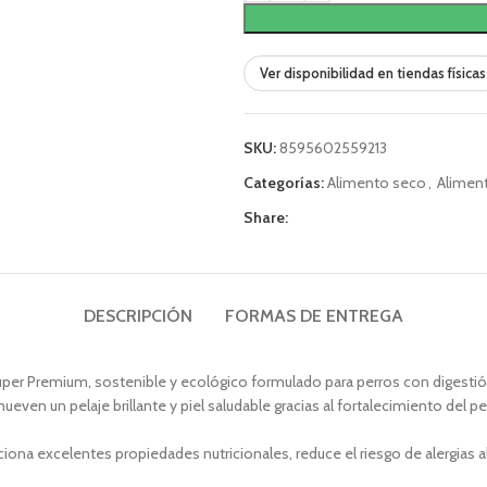
Ver disponibilidad en tiendas físicas
SKU:
8595602559213
Categorías:
Alimento seco
,
Alimen
Share:
DESCRIPCIÓN
FORMAS DE ENTREGA
per Premium, sostenible y ecológico formulado para perros con digestión
n un pelaje brillante y piel saludable gracias al fortalecimiento del pel
na excelentes propiedades nutricionales, reduce el riesgo de alergias al