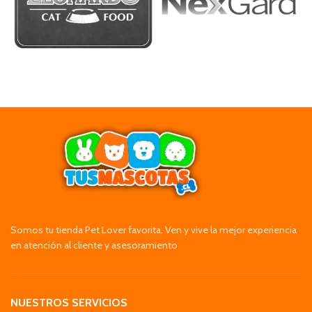
Somos tu tienda Pet Lover favorita. Ven y vive la mejor experiencia
en atención al cliente y asesoramiento
NUESTROS SERVICIOS