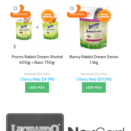
-20%
-20%
-2
AGOTADO
AGOTADO
AG
Promo Rabbit Dream Shuttel
Bunny Rabbit Dream Senior
600gr + Basic 750gr
1.5kg
Normal
$
12.240
Normal
$
21.990
Oferta Web
$
9.790
Oferta Web
$
17.590
LEER MÁS
LEER MÁS