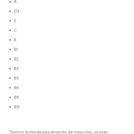
A
D3
E
C
K
B1
B2
B3
B5
B6
B9
B12
“Somos la tienda para amantes de mascotas, ya sean