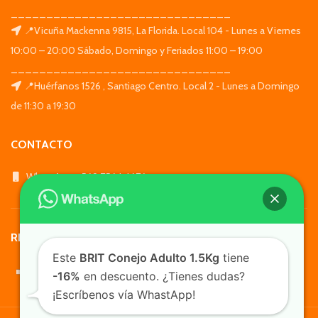
_______________________________
📍Vicuña Mackenna 9815, La Florida. Local 104 - Lunes a Viernes
10:00 – 20:00 Sábado, Domingo y Feriados 11:00 – 19:00
_______________________________
📍Huérfanos 1526 , Santiago Centro. Local 2 - Lunes a Domingo
de 11:30 a 19:30
CONTACTO
WhatsApp: +569 7564 4676
REDES SOCIALES
Este
BRIT Conejo Adulto 1.5Kg
tiene
-16%
en descuento. ¿Tienes dudas?
¡Escríbenos vía WhastApp!
TusMascotas.cl