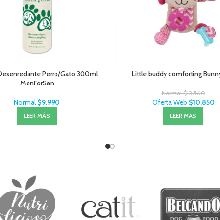
Desenredante Perro/Gato 300ml
Little buddy comforting Bunn
MenForSan
Normal
$
13.560
Normal
$
9.990
Oferta Web
$
10.850
LEER MÁS
LEER MÁS