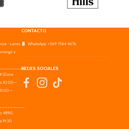
CONTACTO
ncia - Lunes
WhatsApp: +569 7564 4676
omingo y
_________
REDES SOCIALES
44 (Zona
es 10:00 –
11:00 –
_________
co 4890,
a 19:30
_________