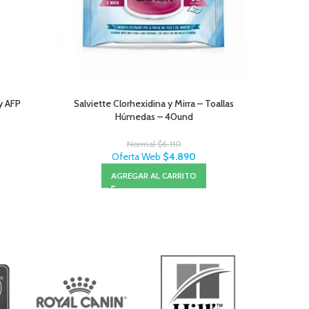
y AFP
Salviette Clorhexidina y Mirra – Toallas
Pro Plan P
Húmedas – 40und
Normal
$
6.110
Oferta Web
$
4.890
AGREGAR AL CARRITO