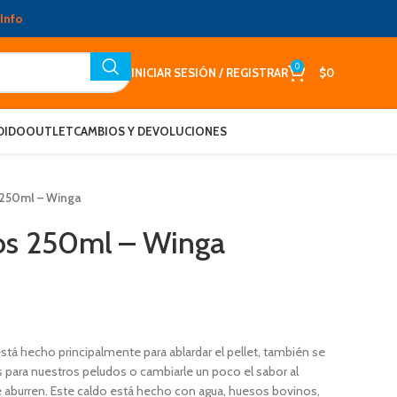
Info
0
INICIAR SESIÓN / REGISTRAR
$
0
DIDO
OUTLET
CAMBIOS Y DEVOLUCIONES
 250ml – Winga
os 250ml – Winga
tá hecho principalmente para ablardar el pellet, también se
para nuestros peludos o cambiarle un poco el sabor al
 aburren. Este caldo está hecho con agua, huesos bovinos,