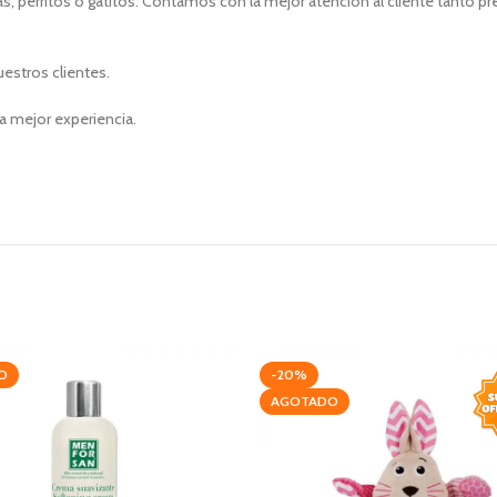
, perritos o gatitos. Contamos con la mejor atención al cliente tanto p
uestros clientes.
a mejor experiencia.
O
-20%
AGOTADO