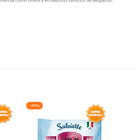
resencial como online y en nuestros servicios de despacho,
-20%
-20%
AGOTAD