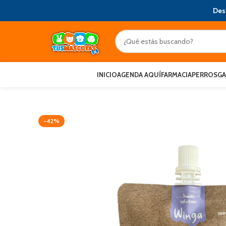
Des
INICIO
AGENDA AQUÍ
FARMACIA
PERROS
G
-42%