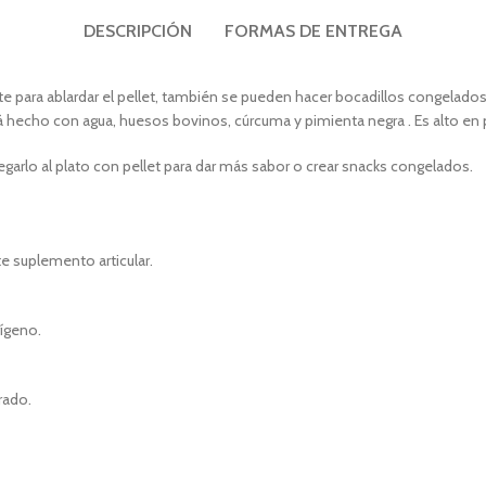
DESCRIPCIÓN
FORMAS DE ENTREGA
 para ablardar el pellet, también se pueden hacer bocadillos congelados
 hecho con agua, huesos bovinos, cúrcuma y pimienta negra . Es alto en p
garlo al plato con pellet para dar más sabor o crear snacks congelados.
e suplemento articular.
ígeno.
rado.