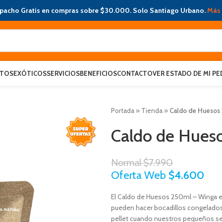
pacho Gratis en compras sobre $30.000. Solo Santiago Urbano.
Más 
ATOS
EXÓTICOS
SERVICIOS
BENEFICIOS
CONTACTO
VER ESTADO DE MI PE
Portada
»
Tienda
»
Caldo de Huesos
Caldo de Hues
Normal
$
7.990
Oferta Web
$
4.600
El Caldo de Huesos 250ml – Winga es
pueden hacer bocadillos congelados 
pellet cuando nuestros pequeños se