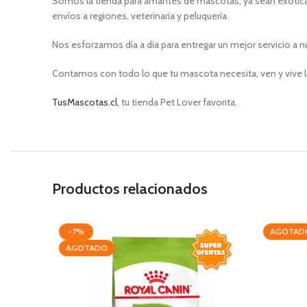
Somos la tienda para amantes de mascotas, ya sean exóticas
envíos a regiones, veterinaria y peluquería.
Nos esforzamos día a día para entregar un mejor servicio a n
Contamos con todo lo que tu mascota necesita, ven y vive l
TusMascotas.cl
, tu tienda Pet Lover favorita.
Productos relacionados
-7%
AGOTAD
AGOTADO