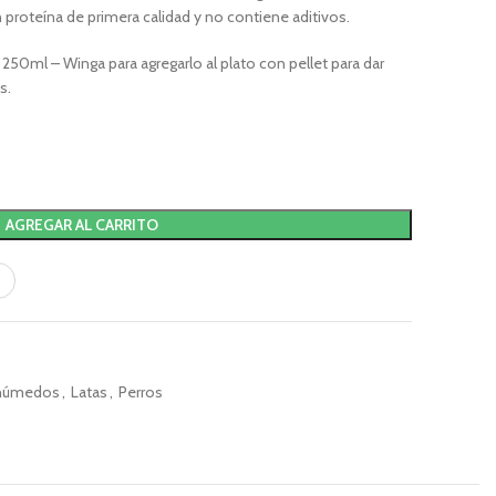
n proteína de primera calidad y no contiene aditivos.
 250ml – Winga para agregarlo al plato con pellet para dar
s.
AGREGAR AL CARRITO
 húmedos
,
Latas
,
Perros