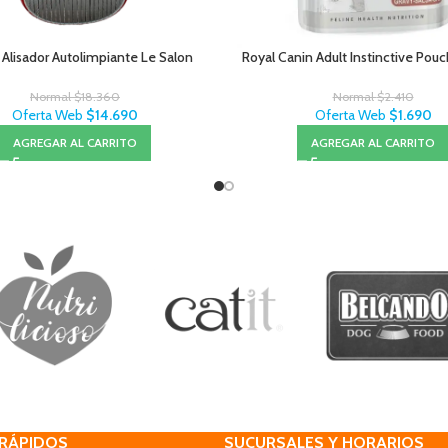
 Alisador Autolimpiante Le Salon
Royal Canin Adult Instinctive Pou
Normal
$
18.360
Normal
$
2.410
Oferta Web
$
14.690
Oferta Web
$
1.690
AGREGAR AL CARRITO
AGREGAR AL CARRITO
 RÁPIDOS
SUCURSALES Y HORARIOS