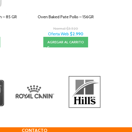
ch – 85 GR
Oven Baked Pate Pollo – 156GR
Normal
$
3.520
Oferta Web
$
2.990
AGREGAR AL CARRITO
CONTACTO