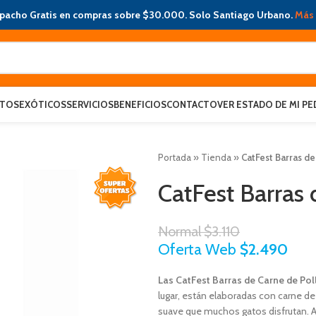
pacho Gratis en compras sobre $30.000. Solo Santiago Urbano.
Más 
ATOS
EXÓTICOS
SERVICIOS
BENEFICIOS
CONTACTO
VER ESTADO DE MI PE
Portada
»
Tienda
»
CatFest Barras de
CatFest Barras 
Normal
$
3.110
Oferta Web
$
2.490
Las CatFest Barras de Carne de Pol
lugar, están elaboradas con carne de 
suave que muchos gatos disfrutan. A