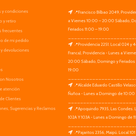
 y condiciones
📍Francisco Bilbao 2049, Provide
a Viernes 10:00 – 20:00 Sábado, D
 y retiro
Feriados 11:00 – 19:00
s frecuentes
______________________
do de mi pedido
📍Providencia 2251. Local 024 y 
y devoluciones
Franca), Providencia - Lunes a Viern
20:00 Sábado, Domingo y Feriados 
os
19:00
______________________
Con Nosotros
📍Alcalde Eduardo Castillo Velas
de atención
Ñuñoa - Lunes a Domingo de 10:00 
de Clientes
______________________
iones, Sugerencias y Reclamos
📍Apoquindo 7935, Las Condes. 
102A Y 103A - Lunes a Domingo de 11
______________________
📍Pajaritos 2356, Maipú. Local 101