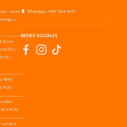
ncia - Lunes
WhatsApp: +569 7564 4676
omingo y
_________
REDES SOCIALES
44 (Zona
es 10:00 –
11:00 –
_________
co 4890,
a 19:30
_________
Locales
:30 a 19:30
_________
 - Lunes a