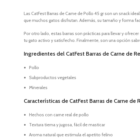
Las CatFest Barras de Carne de Pollo 45 gr son un snack ideal
que muchos gatos disfrutan. Además, su tamaño y forma fac
Por otro lado, estas barras son prácticas para llevar y ofr
tu gato activo y satisfecho. Finalmente, son una opción sabr
Ingredientes del CatFest Barras de Carne de Re
Pollo
Subproductos vegetales
Minerales
Características de CatFest Barras de Carne de R
Hechos con carne real de pollo
Textura tierna y jugosa, fácil de masticar
Aroma natural que estimula el apetito felino