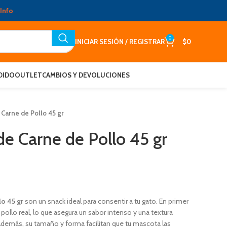
Info
0
INICIAR SESIÓN / REGISTRAR
$
0
DIDO
OUTLET
CAMBIOS Y DEVOLUCIONES
 Carne de Pollo 45 gr
de Carne de Pollo 45 gr
lo 45 gr
son un snack ideal para consentir a tu gato. En primer
pollo real, lo que asegura un sabor intenso y una textura
demás, su tamaño y forma facilitan que tu mascota las