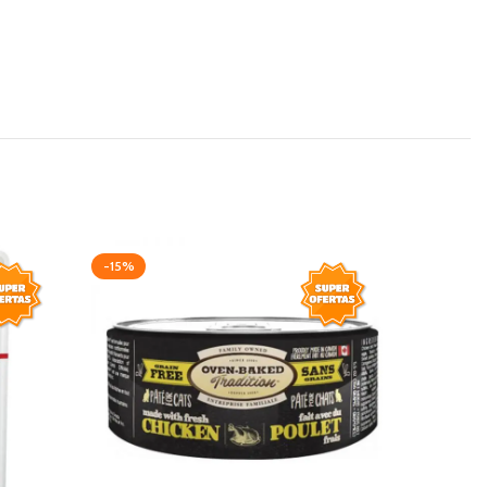
-15%
-10%