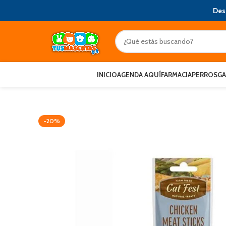
Des
INICIO
AGENDA AQUÍ
FARMACIA
PERROS
G
-20%