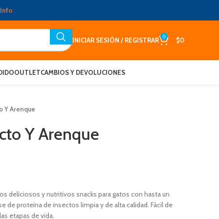
Info
0
INICIAR SESIÓN / REGISTRAR
$
0
DIDO
OUTLET
CAMBIOS Y DEVOLUCIONES
to Y Arenque
ecto Y Arenque
s deliciosos y nutritivos snacks para gatos con hasta un
 de proteína de insectos limpia y de alta calidad. Fácil de
 las etapas de vida.