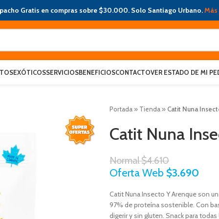
pacho Gratis en compras sobre $30.000. Solo Santiago Urbano.
Más 
ATOS
EXÓTICOS
SERVICIOS
BENEFICIOS
CONTACTO
VER ESTADO DE MI PE
Portada
»
Tienda
»
Catit Nuna Insec
Catit Nuna Ins
Normal
$
4.610
Oferta Web
$
3.690
Catit Nuna Insecto Y Arenque son uno
97% de proteína sostenible. Con base
digerir y sin gluten. Snack para todas