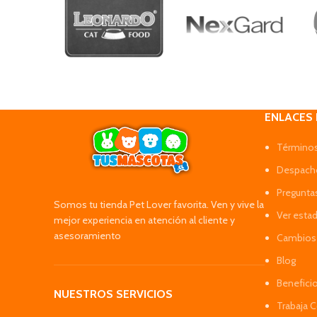
ENLACES
Términos
Despacho
Pregunta
Somos tu tienda Pet Lover favorita. Ven y vive la
Ver esta
mejor experiencia en atención al cliente y
asesoramiento
Cambios 
Blog
Benefici
NUESTROS SERVICIOS
Trabaja 