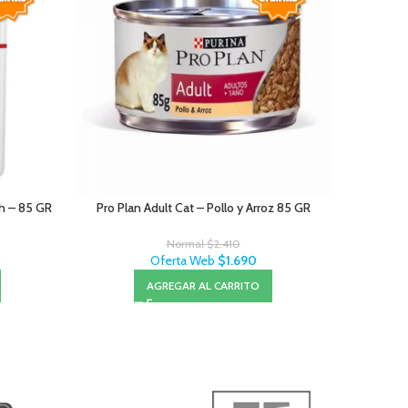
ch – 85 GR
Pro Plan Adult Cat – Pollo y Arroz 85 GR
Normal
$
2.410
Oferta Web
$
1.690
AGREGAR AL CARRITO