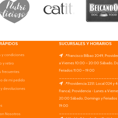
 RÁPIDOS
SUCURSALES Y HORARIOS
 y condiciones
📍Francisco Bilbao 2049, Provide
a Viernes 10:00 – 20:00 Sábado, D
 y retiro
Feriados 11:00 – 19:00
s frecuentes
______________________
do de mi pedido
📍Providencia 2251. Local 024 y 
y devoluciones
Franca), Providencia - Lunes a Viern
20:00 Sábado, Domingo y Feriados 
os
19:00
______________________
Con Nosotros