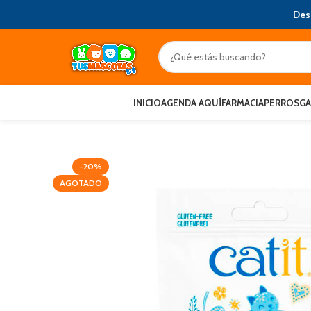
Des
INICIO
AGENDA AQUÍ
FARMACIA
PERROS
G
-20%
AGOTADO