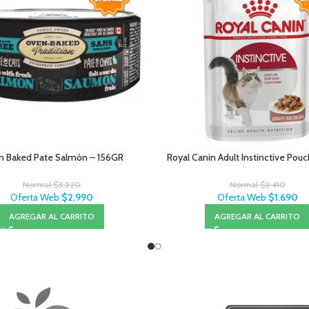
 Baked Pate Salmón – 156GR
Royal Canin Adult Instinctive Pou
Normal
$
3.520
Normal
$
2.410
Oferta Web
$
2.990
Oferta Web
$
1.690
AGREGAR AL CARRITO
AGREGAR AL CARRITO