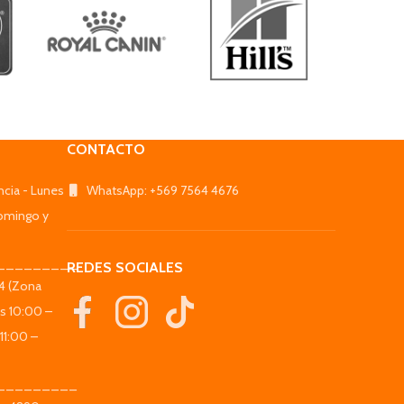
CONTACTO
ncia - Lunes
WhatsApp: +569 7564 4676
omingo y
_________
REDES SOCIALES
44 (Zona
es 10:00 –
11:00 –
_________