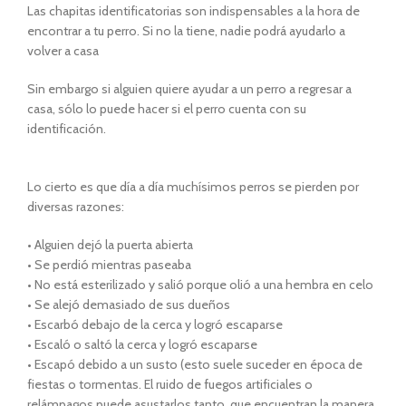
Las chapitas identificatorias son indispensables a la hora de
encontrar a tu perro. Si no la tiene, nadie podrá ayudarlo a
volver a casa
Sin embargo si alguien quiere ayudar a un perro a regresar a
casa, sólo lo puede hacer si el perro cuenta con su
identificación.
Lo cierto es que dí­a a dí­a muchí­simos perros se pierden por
diversas razones:
• Alguien dejó la puerta abierta
• Se perdió mientras paseaba
• No está esterilizado y salió porque olió a una hembra en celo
• Se alejó demasiado de sus dueños
• Escarbó debajo de la cerca y logró escaparse
• Escaló o saltó la cerca y logró escaparse
• Escapó debido a un susto (esto suele suceder en época de
fiestas o tormentas. El ruido de fuegos artificiales o
relámpagos puede asustarlos tanto, que encuentran la manera