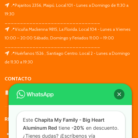
📍Pajaritos 2356, Maipú. Local 101 - Lunes a Domingo de 11:30 a
19:30
_______________________________
📍Vicuña Mackenna 9815, La Florida. Local 104 - Lunes a Viernes
10:00 – 20:00 Sábado, Domingo y Feriados 11:00 – 19:00
_______________________________
📍Huérfanos 1526 , Santiago Centro. Local 2 - Lunes a Domingo
de 11:30 a 19:30
CONTACTO
WhatsApp: +569 7564 4676
REDES SOCIALES
Este
Chapita My Family - Big Heart
Aluminum Red
tiene
-20%
en descuento.
¿Tienes dudas? ¡Escríbenos vía