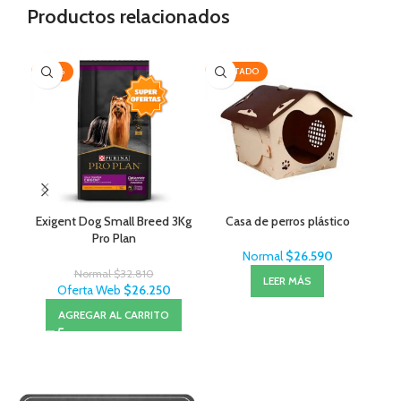
Productos relacionados
-20%
AGOTADO
AG
Exigent Dog Small Breed 3Kg
Casa de perros plástico
Pro Plan
Normal
$
26.590
Normal
$
32.810
LEER MÁS
Oferta Web
$
26.250
AGREGAR AL CARRITO