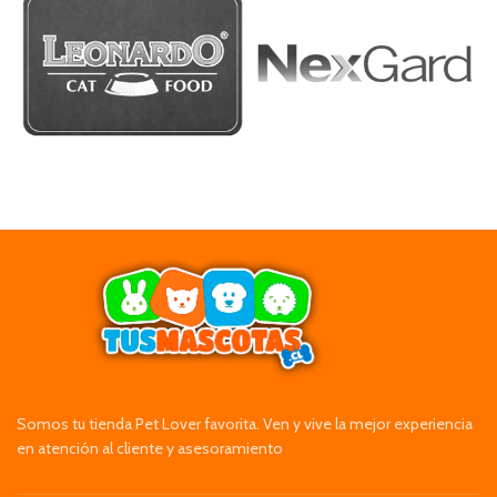
Somos tu tienda Pet Lover favorita. Ven y vive la mejor experiencia
en atención al cliente y asesoramiento