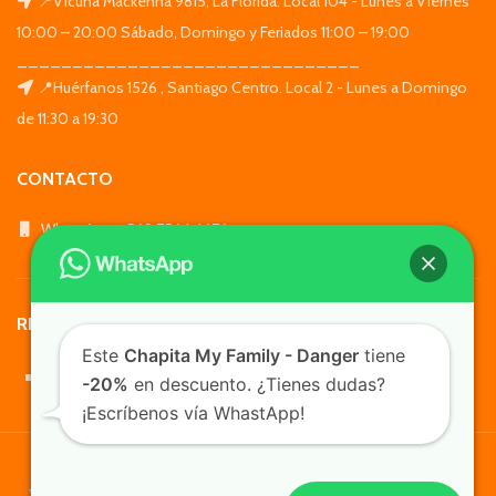
📍Vicuña Mackenna 9815, La Florida. Local 104 - Lunes a Viernes
10:00 – 20:00 Sábado, Domingo y Feriados 11:00 – 19:00
_______________________________
📍Huérfanos 1526 , Santiago Centro. Local 2 - Lunes a Domingo
de 11:30 a 19:30
CONTACTO
WhatsApp: +569 7564 4676
REDES SOCIALES
Este
Chapita My Family - Danger
tiene
-20%
en descuento. ¿Tienes dudas?
¡Escríbenos vía WhastApp!
TusMascotas.cl