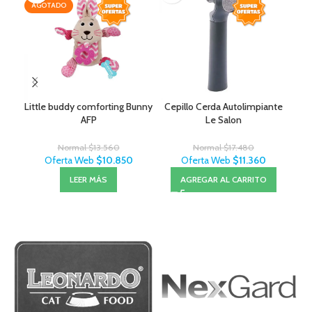
AGOTADO
Little buddy comforting Bunny
Cepillo Cerda Autolimpiante
Cep
AFP
Le Salon
Normal
$
13.560
Normal
$
17.480
Oferta Web
$
10.850
Oferta Web
$
11.360
LEER MÁS
AGREGAR AL CARRITO