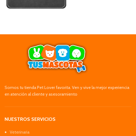
Somos tu tienda Pet Lover favorita. Ven y vive la mejor experiencia
en atención al cliente y asesoramiento
NUESTROS SERVICIOS
Veterinaria