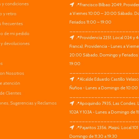
 y condiciones
📍Francisco Bilbao 2049, Provide
a Viernes 10:00 – 20:00 Sábado, D
 y retiro
Feriados 11:00 – 19:00
s frecuentes
______________________
do de mi pedido
📍Providencia 2251. Local 024 y 
y devoluciones
Franca), Providencia - Lunes a Viern
20:00 Sábado, Domingo y Feriados 
os
19:00
______________________
Con Nosotros
📍Alcalde Eduardo Castillo Velas
de atención
Ñuñoa - Lunes a Domingo de 10:00 
de Clientes
______________________
iones, Sugerencias y Reclamos
📍Apoquindo 7935, Las Condes. 
102A Y 103A - Lunes a Domingo de 11
______________________
📍Pajaritos 2356, Maipú. Local 101
Domingo de 11:30 a 19:30