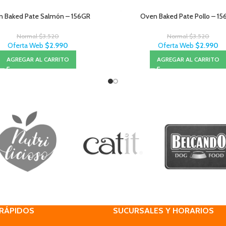
 Baked Pate Salmón – 156GR
Oven Baked Pate Pollo – 1
Normal
$
3.520
Normal
$
3.520
Oferta Web
$
2.990
Oferta Web
$
2.990
AGREGAR AL CARRITO
AGREGAR AL CARRITO
 RÁPIDOS
SUCURSALES Y HORARIOS