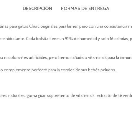
DESCRIPCIÓN
FORMAS DE ENTREGA
nas para gatos Churu originales para lamer, pero con una consistencia m
 hidratante. Cada bolsita tiene un 91 % de humedad y solo 16 calorías, po
 ni colorantes artificiales, pero hemos añadido vitamina E para la inmuni
o o complemento perfecto para la comida de sus bebés peludos.
abores naturales, goma guar, suplemento de vitamina E, extracto de té verd