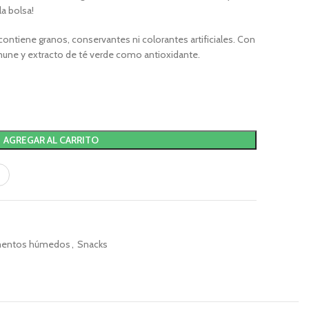
la bolsa!
 contiene granos, conservantes ni colorantes artificiales. Con
nmune y extracto de té verde como antioxidante.
AGREGAR AL CARRITO
mentos húmedos
,
Snacks