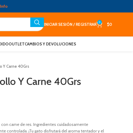
Info
0
INICIAR SESIÓN / REGISTRAR
$
0
DIDO
OUTLET
CAMBIOS Y DEVOLUCIONES
lo Y Carne 40Grs
ollo Y Carne 40Grs
o con carne de res. Ingredientes cuidadosamente
te controlada. ¡Tu gato disfrutará del aroma tentador y el