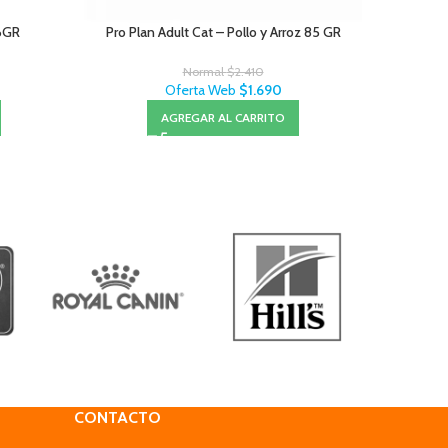
56GR
Pro Plan Adult Cat – Pollo y Arroz 85 GR
C/D H
Normal
$
2.410
Oferta Web
$
1.690
AGREGAR AL CARRITO
CONTACTO