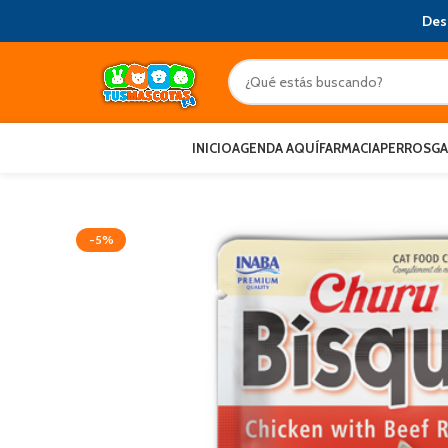
Des
INICIO
AGENDA AQUÍ
FARMACIA
PERROS
G
-5%