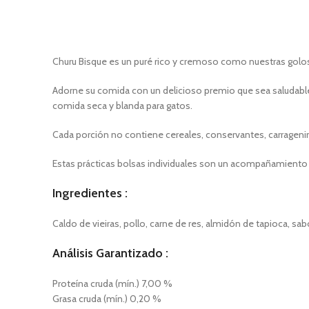
Churu Bisque es un puré rico y cremoso como nuestras golosi
Adorne su comida con un delicioso premio que sea saludable e
comida seca y blanda para gatos.
Cada porción no contiene cereales, conservantes, carragenina
Estas prácticas bolsas individuales son un acompañamient
Ingredientes
:
Caldo de vieiras, pollo, carne de res, almidón de tapioca, s
Análisis Garantizado :
Proteína cruda (mín.) 7,00 %
Grasa cruda (mín.) 0,20 %