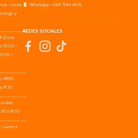
ncia - Lunes
WhatsApp: +569 7564 4676
omingo y
_________
REDES SOCIALES
44 (Zona
es 10:00 –
11:00 –
_________
co 4890,
a 19:30
_________
Locales
:30 a 19:30
_________
 - Lunes a