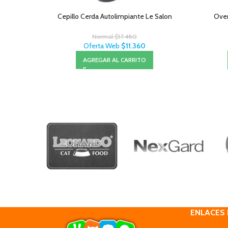
Cepillo Cerda Autolimpiante Le Salon
Oven
Normal
$
17.480
Oferta Web
$
11.360
AGREGAR AL CARRITO
ENLACES