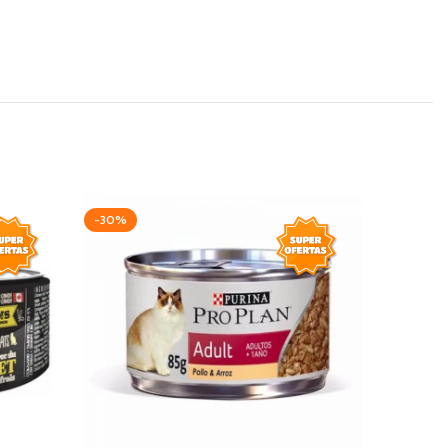
-30%
-15%