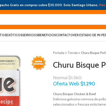
pacho Gratis en compras sobre $30.000. Solo Santiago Urbano.
Más 
ATOS
EXÓTICOS
SERVICIOS
BENEFICIOS
CONTACTO
VER ESTADO DE MI PE
Portada
»
Tienda
»
Churu Bisque Pol
Churu Bisque P
Normal
$
1.360
Oferta Web
$
1.290
Churu Bisque Chicken & Beef
Deliciosa golosina cremosa de poll
seleccionados y frescura estrictamen