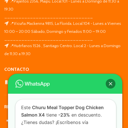
📍Pajaritos 2356, Maipú. Local 101 - Lunes a Domingo de 11:30 a
19:30
_______________________________
📍Vicuña Mackenna 9815, La Florida. Local 104 - Lunes a Viernes
10:00 – 20:00 Sábado, Domingo y Feriados 11:00 – 19:00
_______________________________
📍Huérfanos 1526 , Santiago Centro. Local 2 - Lunes a Domingo
de 11:30 a 19:30
CONTACTO
WhatsApp: +569 7564 4676
REDES SOCIALES
Este
Churu Meal Topper Dog Chicken
Salmon X4
tiene
-23%
en descuento.
¿Tienes dudas? ¡Escríbenos vía