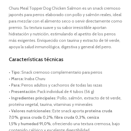
Churu Meal Topper Dog Chicken Salmon es un snack cremoso
japonés para perros elaborado con pollo y salmón reales, ideal
para mezclar con el alimento seco o servir directamente como
premio. Su textura suave y su sabor irresistible aportan
hidratación y nutrición, estimulando el apetito de los perros
más exigentes. Enriquecido con taurina y extracto de té verde,
apoya la salud inmunológica, digestiva y general del perro.
Características técnicas
•
Tipo:
Snack cremoso complementario para perros
•
Marca:
Inaba Churu
•
Para:
Perros adultos y cachorros de todas las razas
•
Presentación:
Pack individual de 4 tubos (56 g)
•
Ingredientes principales:
Pollo, salmón, extracto de té verde,
proteína vegetal, taurina, vitaminas y minerales
•
Valores nutricionales:
Este snack aporta
proteína cruda
7,0%
,
grasa cruda 0,2%
,
fibra cruda 0,3%
,
ceniza
1,5%
y
humedad 91,0%
, ofreciendo una textura cremosa, bajo
contenido calórico y excelente digestibilidad.