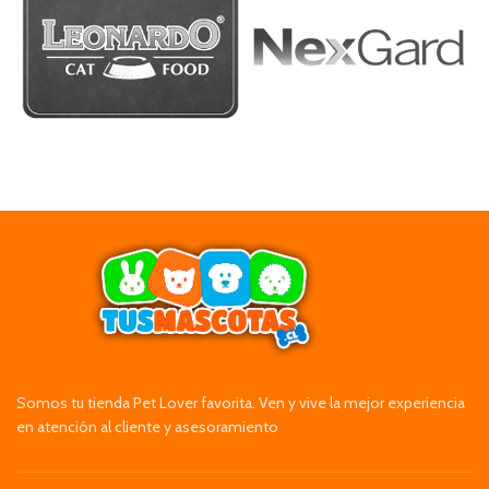
Somos tu tienda Pet Lover favorita. Ven y vive la mejor experiencia
en atención al cliente y asesoramiento