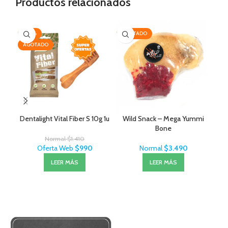
Productos relacionados
-30%
AGOTADO
-2
AGOTADO
AG
Dentalight Vital Fiber S 10g 1u
Wild Snack – Mega Yummi
Hill
Bone
Normal
$
1.410
Oferta Web
$
990
Normal
$
3.490
LEER MÁS
LEER MÁS