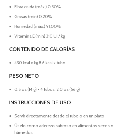
Fibra cruda (máx.) 0.30%
Grasas (min) 0.20%
Humedad (máx.) 91,00%
Vitamina E (min) 310 UI / kg
CONTENIDO DE CALORÍAS
430 kcal x kg 8.6 kcal x tubo
PESO NETO
0.5 oz (14 g) × 4 tubos, 2.0 oz (56 g)
INSTRUCCIONES DE USO
Servir directamente desde el tubo o en un plato
Úselo como aderezo sabroso en alimentos secos o
húmedos