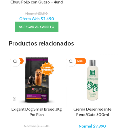
Churu Pollo con Queso – 4und
Normal
$
3.110
Oferta Web
$
2.490
AGREGAR AL CARRITO
Productos relacionados
-20%
AGOTADO
-2
AG
Exigent Dog Small Breed 3Kg
Crema Desenredante
Lit
Pro Plan
Perro/Gato 300ml
MenForSan
Normal
$
9.990
Normal
$
32.810