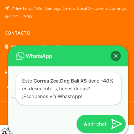
_______________________________
📍Huérfanos 1526 , Santiago Centro. Local 2 - Lunes a Domingo
de 11:30 a 19:30
CONTACTO
WhatsApp: +569 7564 4676
REDES SOCIALES
Este
Correa Zee.Dog Bali XS
tiene
-40%
en descuento. ¿Tienes dudas?
¡Escríbenos vía WhastApp!
TusMascotas.cl
Abrir chat
0