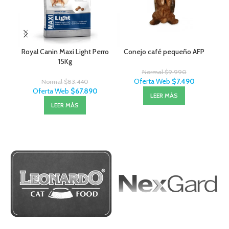
Royal Canin Maxi Light Perro
Conejo café pequeño AFP
F
15Kg
Normal
$
9.990
Oferta Web
$
7.490
Normal
$
83.440
Oferta Web
$
67.890
LEER MÁS
LEER MÁS