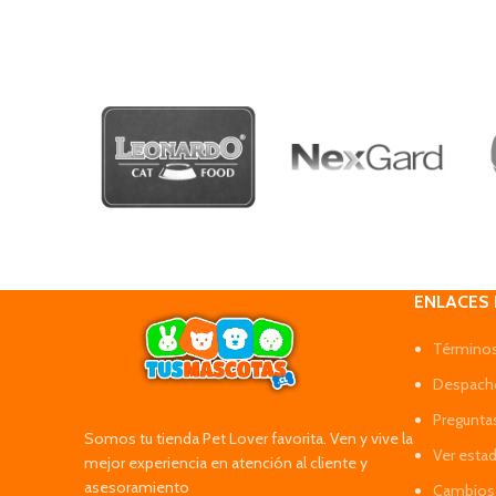
ENLACES
Términos
Despacho
Pregunta
Somos tu tienda Pet Lover favorita. Ven y vive la
Ver esta
mejor experiencia en atención al cliente y
asesoramiento
Cambios 