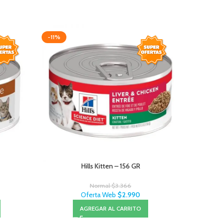
-11%
-20%
Hills Kitten – 156 GR
Pro Plan 
Normal
$
3.366
Oferta Web
$
2.990
AGREGAR AL CARRITO