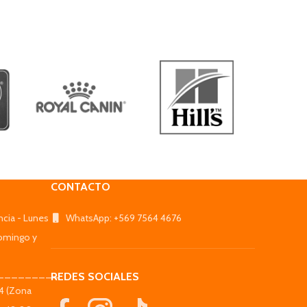
CONTACTO
ncia - Lunes
WhatsApp: +569 7564 4676
omingo y
_________
REDES SOCIALES
44 (Zona