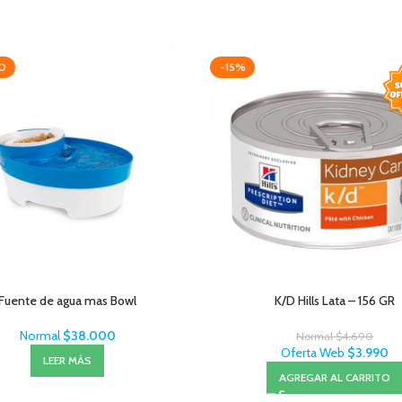
O
-15%
Fuente de agua mas Bowl
K/D Hills Lata – 156 GR
Normal
$
38.000
Normal
$
4.690
Oferta Web
$
3.990
LEER MÁS
AGREGAR AL CARRITO