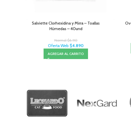
Salviette Clorhexidina y Mirra – Toallas
Ove
Húmedas – 40und
Normal
$
6.110
Oferta Web
$
4.890
AGREGAR AL CARRITO