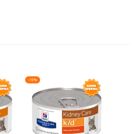
-15%
-20%