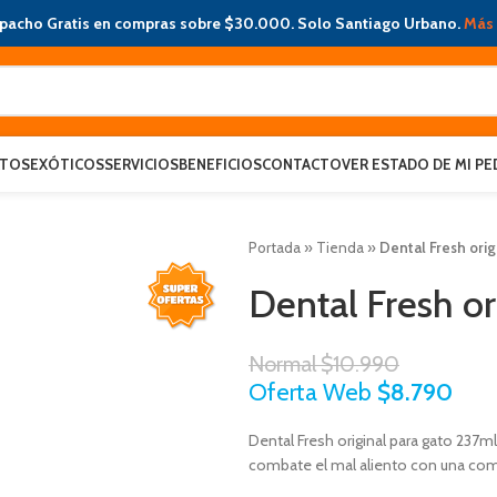
pacho Gratis en compras sobre $30.000. Solo Santiago Urbano.
Más 
ATOS
EXÓTICOS
SERVICIOS
BENEFICIOS
CONTACTO
VER ESTADO DE MI PE
Portada
»
Tienda
»
Dental Fresh orig
Dental Fresh or
Normal
$
10.990
Oferta Web
$
8.790
Dental Fresh original para gato 237ml
combate el mal aliento con una com