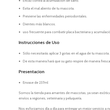
Eficaz contra la acumulación de sarro.
Evita el mal aliento de tu mascota.
Previene las enfermedades periodontales.
Dientes más blancos.
uso frecuente para combatir placa bacteriana y acumulaci
Instrucciones de Uso
Sólo necesitarás aplicar 3 gotas en el agua de tu mascota.
De esta manera hará que su gato respire de manera fresc
Presentacion
Envase de 237ml
Somos la tienda para amantes de mascotas, ya sean exóticas
envíos a regiones, veterinaria y peluquería.
Nos esforzamos día a día para entregar un mejor servicio a n