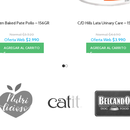
n Baked Pate Pollo – 156GR
C/D Hills Lata Urinary Care – 
Normal
$
3.520
Normal
$
4.690
Oferta Web
$
2.990
Oferta Web
$
3.990
AGREGAR AL CARRITO
AGREGAR AL CARRITO