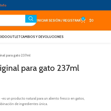
Info
0
INICIAR SESIÓN / REGISTRAR
$
0
DIDO
OUTLET
CAMBIOS Y DEVOLUCIONES
inal para gato 237ml
iginal para gato 237ml
 -es un producto natural para un aliento fresco en gatos,
binación de ingredientes única.