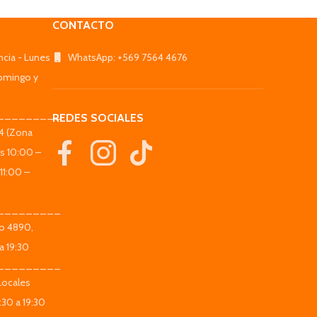
CONTACTO
ncia - Lunes
WhatsApp: +569 7564 4676
omingo y
_________
REDES SOCIALES
44 (Zona
es 10:00 –
11:00 –
_________
co 4890,
a 19:30
_________
Locales
:30 a 19:30