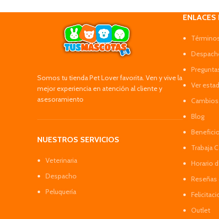
ENLACES
Términos
Despacho
Pregunta
Somos tu tienda Pet Lover favorita. Ven y vive la
Ver esta
mejor experiencia en atención al cliente y
asesoramiento
Cambios 
Blog
Benefici
NUESTROS SERVICIOS
Trabaja 
Veterinaria
Horario 
Despacho
Reseñas 
Peluquería
Felicitac
Outlet