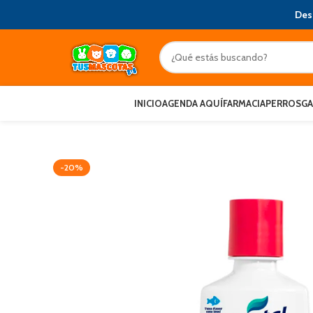
Des
INICIO
AGENDA AQUÍ
FARMACIA
PERROS
G
-20%