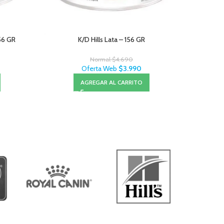
156 GR
K/D Hills Lata – 156 GR
Juicy B
Normal
$
4.690
Oferta Web
$
3.990
AGREGAR AL CARRITO