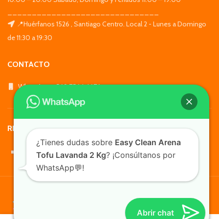
_______________________________
📍Huérfanos 1526 , Santiago Centro. Local 2 - Lunes a Domingo
de 11:30 a 19:30
CONTACTO
WhatsApp: +569 7564 4676
REDES SOCIALES
¿Tienes dudas sobre
Easy Clean Arena
Tofu Lavanda 2 Kg
? ¡Consúltanos por
WhatsApp💬!
TusMascotas.cl
Abrir chat