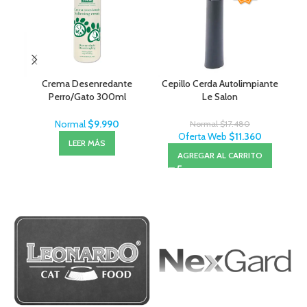
Crema Desenredante
Cepillo Cerda Autolimpiante
Cep
Perro/Gato 300ml
Le Salon
MenForSan
Normal
$
9.990
Normal
$
17.480
Oferta Web
$
11.360
LEER MÁS
AGREGAR AL CARRITO