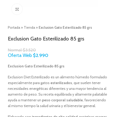
Click to enlarge
Portada
»
Tienda
»
Exclusion Gato Esterilizado 85 grs
Exclusion Gato Esterilizado 85 grs
Normal
$
3.520
Oferta Web
$
2.990
Exclusion Gato Esterilizado 85 grs
Exclusion Diet Esterilizado es un alimento húmedo formulado
especialmente para gatos
esterilizados
, que suelen tener
necesidades energéticas diferentes y una mayor tendencia al
aumento de peso. Su receta equilibrada y altamente palatable
ayuda a mantener un
peso corporal saludable
, favoreciendo
al mismo tiempo la salud urinaria y el bienestar general.
Elaborado con
ingredientes de alta calidad
, proteínas magras