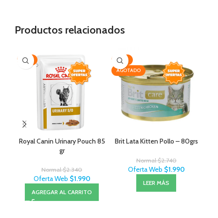
Productos relacionados
-15%
-27%
-2
AGOTADO
AG
Royal Canin Urinary Pouch 85
Brit Lata Kitten Pollo – 80grs
gr
Normal
$
2.740
Oferta Web
$
1.990
Normal
$
2.340
Oferta Web
$
1.990
LEER MÁS
AGREGAR AL CARRITO