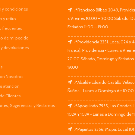
 y condiciones
📍Francisco Bilbao 2049, Provide
a Viernes 10:00 – 20:00 Sábado, D
 y retiro
Feriados 11:00 – 19:00
s frecuentes
______________________
do de mi pedido
📍Providencia 2251. Local 024 y 
y devoluciones
Franca), Providencia - Lunes a Viern
20:00 Sábado, Domingo y Feriados 
os
19:00
______________________
Con Nosotros
📍Alcalde Eduardo Castillo Velas
de atención
Ñuñoa - Lunes a Domingo de 10:00 
de Clientes
______________________
iones, Sugerencias y Reclamos
📍Apoquindo 7935, Las Condes. 
102A Y 103A - Lunes a Domingo de 11
______________________
📍Pajaritos 2356, Maipú. Local 101