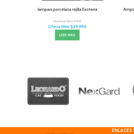
lampara porcelana rejilla Exoterra
Ampo
Normal
$
32.990
Oferta Web
$
29.990
LEER MÁS
ENLACES