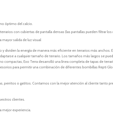
mo óptimo del calcio.
rarios con cubiertas de pantalla densas (las pantallas pueden filtrar los
mayor salida de luz visual
to y dividen la energía de manera más eficiente en terrarios más anchos
a adaptarse a cualquier tamaño de terrario. Los tamaños más largos se pued
o compactas, Exo Terra desarrolló una línea completa de tapas de terrari
esorios para permitir una combinación de diferentes bombillas Repti Glo
, perritos o gatitos. Contamos con la mejor atención al cliente tanto p
uestros clientes.
a mejor experiencia.