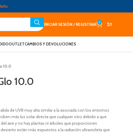
Info
0
INICIAR SESIÓN / REGISTRAR
$
0
DIDO
OUTLET
CAMBIOS Y DEVOLUCIONES
lo 10.0
Glo 10.0
salida de UVB muy alta similar a la asociada con los entornos
eciben más luz solar directa que cualquier otro debido a que
 aire y no hay plantas ni árboles que proporcionen
l desierto están más expuestos a la radiación ultravioleta que