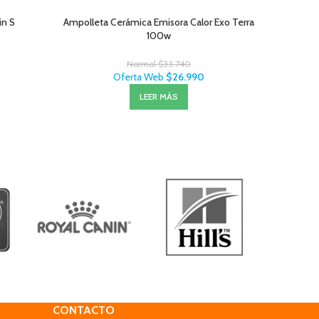
in S
Ampolleta Cerámica Emisora Calor Exo Terra
Lá
100w
Normal
$
33.740
Oferta Web
$
26.990
LEER MÁS
CONTACTO