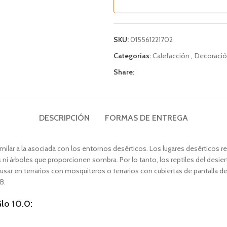
SKU:
015561221702
Categorías:
Calefacción
,
Decoraci
Share:
DESCRIPCIÓN
FORMAS DE ENTREGA
imilar a la asociada con los entornos desérticos. Los lugares desérticos r
 árboles que proporcionen sombra. Por lo tanto, los reptiles del desiert
 usar en terrarios con mosquiteros o terrarios con cubiertas de pantalla d
B.
Glo 10.0: