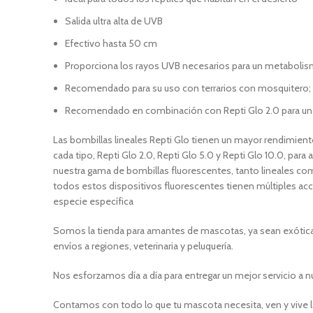
Salida ultra alta de UVB
Efectivo hasta 50 cm
Proporciona los rayos UVB necesarios para un metabolis
Recomendado para su uso con terrarios con mosquitero; ter
Recomendado en combinación con Repti Glo 2.0 para una 
Las bombillas lineales Repti Glo tienen un mayor rendimien
cada tipo, Repti Glo 2.0, Repti Glo 5.0 y Repti Glo 10.0, par
nuestra gama de bombillas fluorescentes, tanto lineales com
todos estos dispositivos fluorescentes tienen múltiples acc
especie específica
Somos la tienda para amantes de mascotas, ya sean exóticas
envíos a regiones, veterinaria y peluquería.
Nos esforzamos día a día para entregar un mejor servicio a n
Contamos con todo lo que tu mascota necesita, ven y vive l