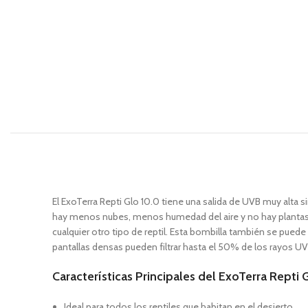
El ExoTerra Repti Glo 10.0 tiene una salida de UVB muy alta s
hay menos nubes, menos humedad del aire y no hay plantas ni
cualquier otro tipo de reptil. Esta bombilla también se puede
pantallas densas pueden filtrar hasta el 50% de los rayos UV
Características Principales del ExoTerra Repti 
Ideal para todos los reptiles que habitan en el desierto