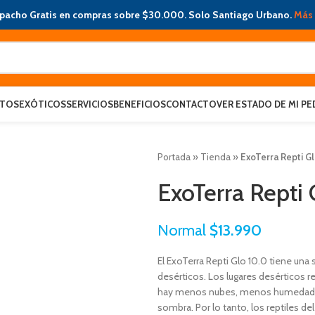
pacho Gratis en compras sobre $30.000. Solo Santiago Urbano.
Más 
ATOS
EXÓTICOS
SERVICIOS
BENEFICIOS
CONTACTO
VER ESTADO DE MI PE
Portada
»
Tienda
»
ExoTerra Repti G
ExoTerra Repti 
Normal
$
13.990
El ExoTerra Repti Glo 10.0 tiene una 
desérticos. Los lugares desérticos r
hay menos nubes, menos humedad del
sombra. Por lo tanto, los reptiles de