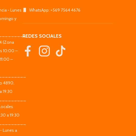
ncia - Lunes
WhatsApp: +569 7564 4676
omingo y
_________
REDES SOCIALES
44 (Zona
es 10:00 –
11:00 –
_________
co 4890,
a 19:30
_________
Locales
:30 a 19:30
_________
 - Lunes a