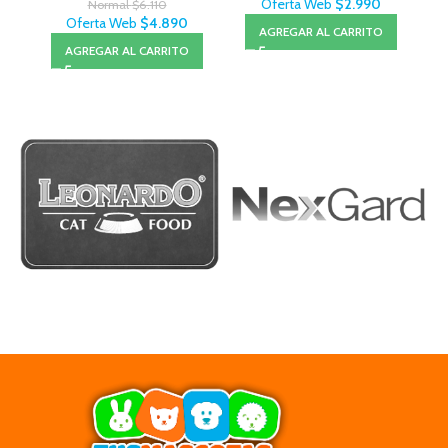
Oferta Web
$
2.990
Normal
$
6.110
Oferta Web
$
4.890
AGREGAR AL CARRITO
AGREGAR AL CARRITO