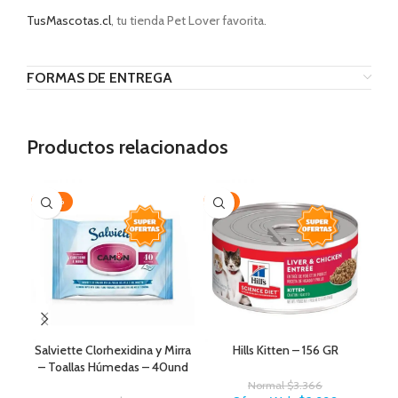
TusMascotas.cl
, tu tienda Pet Lover favorita.
FORMAS DE ENTREGA
Productos relacionados
-20%
-11%
-1
Salviette Clorhexidina y Mirra
Hills Kitten – 156 GR
– Toallas Húmedas – 40und
Normal
$
3.366