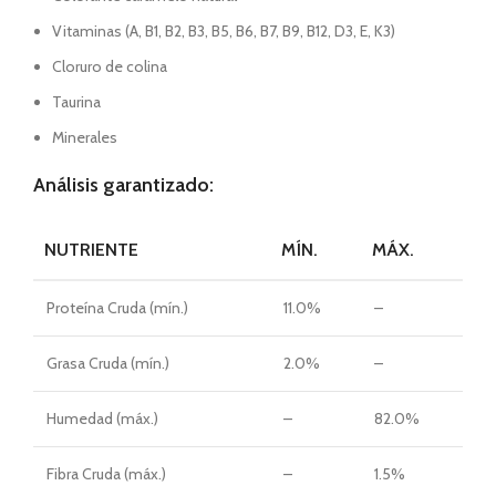
Vitaminas (A, B1, B2, B3, B5, B6, B7, B9, B12, D3, E, K3)
Cloruro de colina
Taurina
Minerales
Análisis garantizado:
NUTRIENTE
MÍN.
MÁX.
Proteína Cruda (mín.)
11.0%
–
Grasa Cruda (mín.)
2.0%
–
Humedad (máx.)
–
82.0%
Fibra Cruda (máx.)
–
1.5%