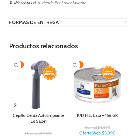
TusMascotas.cl,
tu tienda Pet Lover favorita.
FORMAS DE ENTREGA
Productos relacionados
-35%
-28%
-3
Cepillo Cerda Autolimpiante
K/D Hills Lata – 156 GR
Le Salon
Normal
$
4.690
Oferta Web
$
3.390
Normal
$
17.480