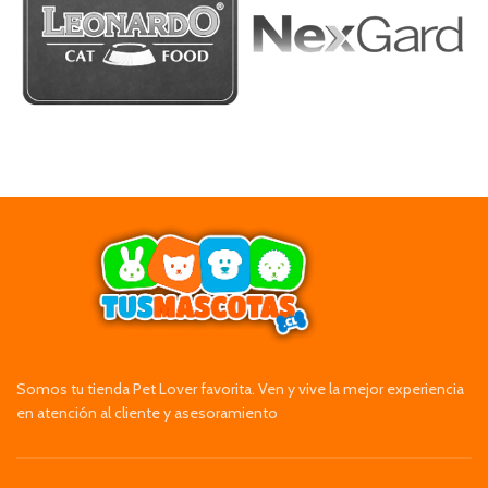
Somos tu tienda Pet Lover favorita. Ven y vive la mejor experiencia
en atención al cliente y asesoramiento