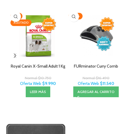
-7%
-30%
-2
AGOTADO
AG
Royal Canin X-Small Adult 1 Kg
FURminator Curry Comb
Lit
Normal
$
10.750
Normal
$
16.490
Oferta Web
$
9.990
Oferta Web
$
11.540
LEER MÁS
AGREGAR AL CARRITO