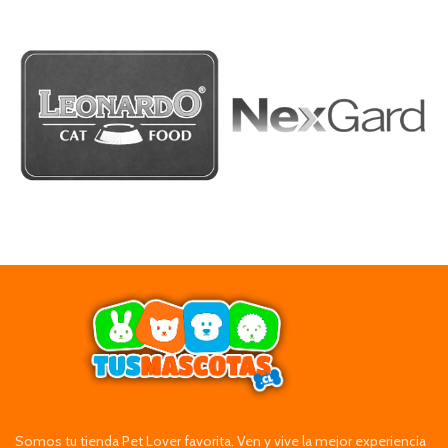
Somos tu tienda Pet Lover favorita. Ven y vive la mejor experiencia