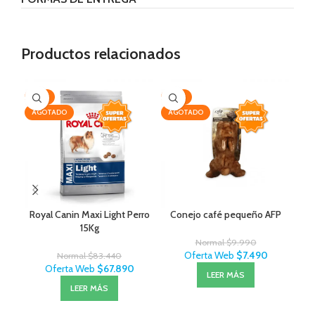
Productos relacionados
-19%
-25%
-3
AGOTADO
AGOTADO
Royal Canin Maxi Light Perro
Conejo café pequeño AFP
Ce
15Kg
Normal
$
9.990
Oferta Web
$
7.490
Normal
$
83.440
Oferta Web
$
67.890
LEER MÁS
LEER MÁS