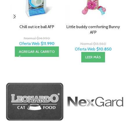
Chill out ice ball AFP
Little buddy comforting Bunny
J
AFP
Normal
$
14.990
Oferta Web
$
11.990
Normal
$
13.560
Oferta Web
$
10.850
AGREGAR AL CARRITO
LEER MÁS