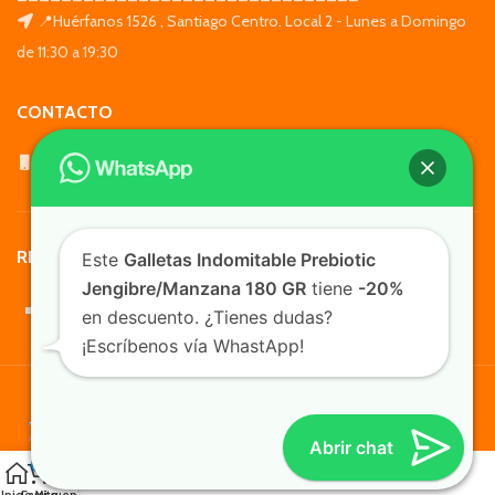
📍Huérfanos 1526 , Santiago Centro. Local 2 - Lunes a Domingo
de 11:30 a 19:30
CONTACTO
WhatsApp: +569 7564 4676
REDES SOCIALES
Este
Galletas Indomitable Prebiotic
Jengibre/Manzana 180 GR
tiene
-20%
en descuento. ¿Tienes dudas?
¡Escríbenos vía WhastApp!
TusMascotas.cl
Abrir chat
0