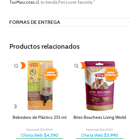
TusMascotas.cl
, tu tienda Pet Lover favorita.
”
FORMAS DE ENTREGA
Productos relacionados
-20%
-20%
-1
Bebedero de Plástico 235 ml
Bites Bouchees Living World
Normal
$
5.490
Normal
$
4.990
Oferta Web
$
4.390
Oferta Web
$
3.990