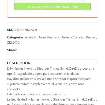
SKU:
7908471102021
Categorías:
Arnés H
,
Arnés Pechera
,
Arnés y Correas
,
Perros
,
ZEEDOG
Share:
DESCRIPCIÓN
El H-Harnes Hawkins Stranger Things Small ZeeDog son una
opción agradable y ligera para las caminatas diarias.
Hay dos anillos en D en la parte posterior disponibles para
sujetar la correa; simplemente elija cuál se siente más
cómodo.
Fabricada en poliéster suave y resistente.
La hebilla del H-Harnes Hawkins Stranger Things Small ZeeDog
está construida con un sistema de bloqueo de 4 puntos para