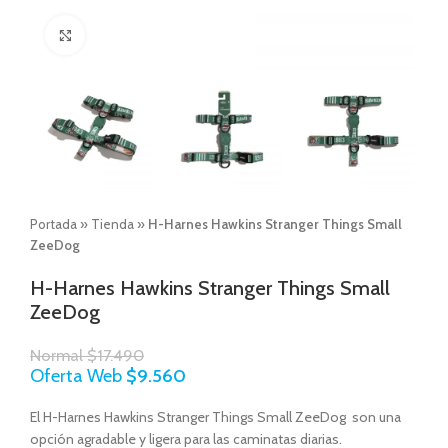
Click to enlarge
Portada
»
Tienda
»
H-Harnes Hawkins Stranger Things Small
ZeeDog
H-Harnes Hawkins Stranger Things Small
ZeeDog
Normal
$
17.490
Oferta Web
$
9.560
El H-Harnes Hawkins Stranger Things Small ZeeDog son una
opción agradable y ligera para las caminatas diarias.