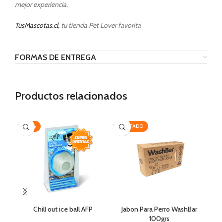
mejor experiencia.
TusMascotas.cl,
tu tienda Pet Lover favorita
FORMAS DE ENTREGA
Productos relacionados
-20%
AGOTADO
-1
Chill out ice ball AFP
Jabon Para Perro WashBar
Roy
100grs