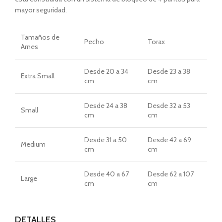
mayor seguridad.
Tamaños
de
Pecho
Torax
Arnes
Desde
20 a 34
Desde
23 a 38
Extra Small
cm
cm
Desde
24 a 38
Desde
32 a 53
Small
cm
cm
Desde
31 a 50
Desde
42 a 69
Medium
cm
cm
Desde
40 a 67
Desde
62 a 107
Large
cm
cm
DETALLES