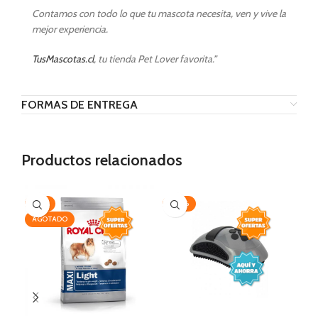
Contamos con todo lo que tu mascota necesita, ven y vive la
mejor experiencia.
TusMascotas.cl
, tu tienda Pet Lover favorita.”
FORMAS DE ENTREGA
Productos relacionados
-19%
-30%
-2
AGOTADO
AG