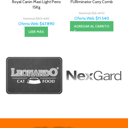
Royal Canin Maxi Light Perro
FURminator Curry Comb
Lit
15Kg
Normal
$
16.490
Oferta Web
$
11.540
Normal
$
83.440
Oferta Web
$
67.890
AGREGAR AL CARRITO
LEER MÁS