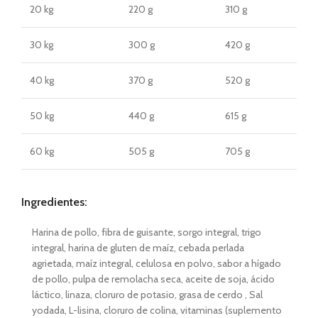
20 kg
220 g
310 g
30 kg
300 g
420 g
40 kg
370 g
520 g
50 kg
440 g
615 g
60 kg
505 g
705 g
Ingredientes:
Harina de pollo, fibra de guisante, sorgo integral, trigo
integral, harina de gluten de maíz, cebada perlada
agrietada, maíz integral, celulosa en polvo, sabor a hígado
de pollo, pulpa de remolacha seca, aceite de soja, ácido
láctico, linaza, cloruro de potasio, grasa de cerdo , Sal
yodada, L-lisina, cloruro de colina, vitaminas (suplemento