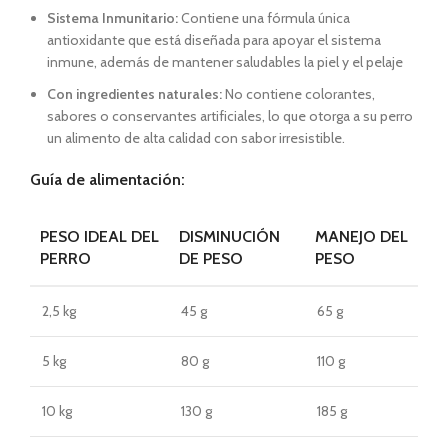
Sistema Inmunitario:
Contiene una fórmula única
antioxidante que está diseñada para apoyar el sistema
inmune, además de mantener saludables la piel y el pelaje
Con ingredientes naturales:
No contiene colorantes,
sabores o conservantes artificiales, lo que otorga a su perro
un alimento de alta calidad con sabor irresistible.
Guía de alimentación:
PESO IDEAL DEL
DISMINUCIÓN
MANEJO DEL
PERRO
DE PESO
PESO
2,5 kg
45 g
65 g
5 kg
80 g
110 g
10 kg
130 g
185 g