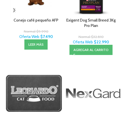
Conejo café pequeño AFP
Exigent Dog Small Breed 3Kg
Pro Plan
Normal
$
9.990
Oferta Web
$
7.490
Normal
$
32.810
Oferta Web
$
22.990
LEER MÁS
AGREGAR AL CARRITO