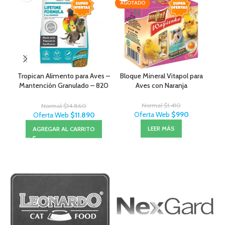
AGOTADO
AG
Tropican Alimento para Aves –
Bloque Mineral Vitapol para
Tro
Mantención Granulado – 820
Aves con Naranja
g
Normal
$
1.410
Normal
$
14.860
Oferta Web
$
990
Oferta Web
$
11.890
LEER MÁS
AGREGAR AL CARRITO