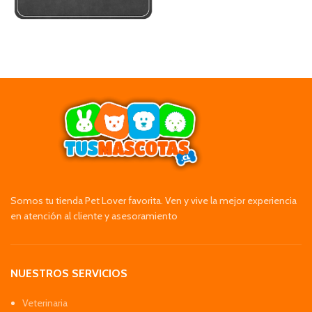
Somos tu tienda Pet Lover favorita. Ven y vive la mejor experiencia
en atención al cliente y asesoramiento
NUESTROS SERVICIOS
Veterinaria