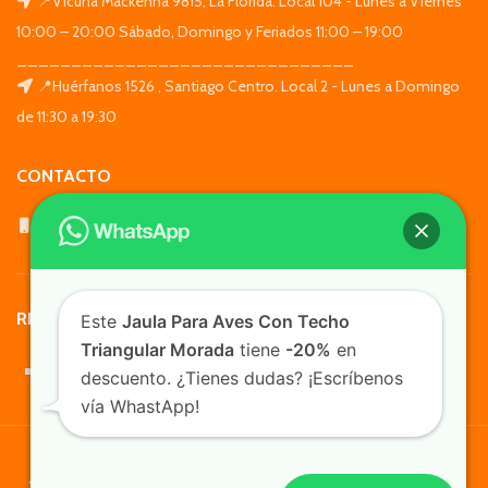
📍Vicuña Mackenna 9815, La Florida. Local 104 - Lunes a Viernes
10:00 – 20:00 Sábado, Domingo y Feriados 11:00 – 19:00
_______________________________
📍Huérfanos 1526 , Santiago Centro. Local 2 - Lunes a Domingo
de 11:30 a 19:30
CONTACTO
WhatsApp: +569 7564 4676
REDES SOCIALES
Este
Jaula Para Aves Con Techo
Triangular Morada
tiene
-20%
en
descuento. ¿Tienes dudas? ¡Escríbenos
vía WhastApp!
TusMascotas.cl