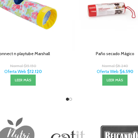
onnect n playtube Marshall
Paño secado Mágico
Normal
$
15.150
Normal
$
8.240
Oferta Web
$
12.120
Oferta Web
$
6.590
LEER MÁS
LEER MÁS