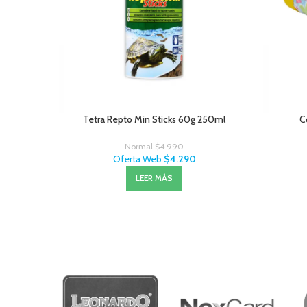
Tetra Repto Min Sticks 60g 250ml
C
Normal
$
4.990
Oferta Web
$
4.290
LEER MÁS