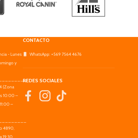
CONTACTO
ncia - Lunes
WhatsApp: +569 7564 4676
omingo y
_________
REDES SOCIALES
44 (Zona
es 10:00 –
11:00 –
_________
co 4890,
a 19:30