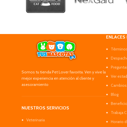
ENLACES
Términos
Despacho
Pregunta
Somos tu tienda Pet Lover favorita. Ven y vive la
Ver esta
mejor experiencia en atención al cliente y
asesoramiento
Cambios 
Blog
Benefici
NUESTROS SERVICIOS
Trabaja 
Veterinaria
Horario 