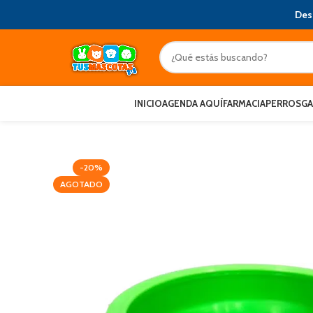
Des
INICIO
AGENDA AQUÍ
FARMACIA
PERROS
G
-20%
AGOTADO