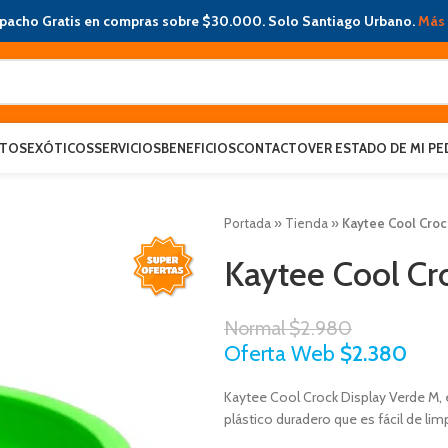
pacho Gratis en compras sobre $30.000. Solo Santiago Urbano.
Más 
ATOS
EXÓTICOS
SERVICIOS
BENEFICIOS
CONTACTO
VER ESTADO DE MI PE
Portada
»
Tienda
»
Kaytee Cool Croc
Kaytee Cool Cr
Normal
$
2.980
Oferta Web
$
2.380
Kaytee Cool Crock Display Verde M, 
plástico duradero que es fácil de limp