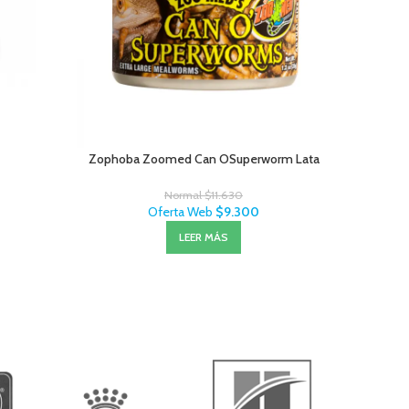
Zophoba Zoomed Can OSuperworm Lata
Salviet
Normal
$
11.630
Oferta Web
$
9.300
LEER MÁS