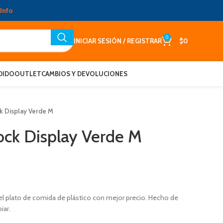
Info
0
INICIAR SESIÓN / REGISTRAR
$
0
DIDO
OUTLET
CAMBIOS Y DEVOLUCIONES
k Display Verde M
ock Display Verde M
el plato de comida de plástico con mejor precio. Hecho de
iar.