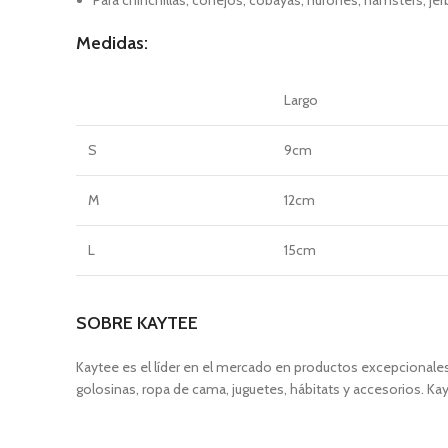
Para chinchillas, conejos, cobayas, hurones, hámsters, j
Medidas:
Largo
S
9cm
M
12cm
L
15cm
SOBRE KAYTEE
Kaytee es el líder en el mercado en productos excepcional
golosinas, ropa de cama, juguetes, hábitats y accesorios. 