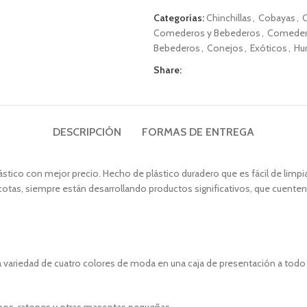
Categorías:
Chinchillas
,
Cobayas
,
Comederos y Bebederos
,
Comedero
Bebederos
,
Conejos
,
Exóticos
,
Hu
Share:
DESCRIPCIÓN
FORMAS DE ENTREGA
stico con mejor precio. Hecho de plástico duradero que es fácil de limpi
tas, siempre están desarrollando productos significativos, que cuenten hi
 variedad de cuatro colores de moda en una caja de presentación a todo 