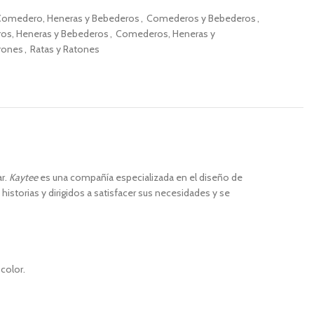
Comedero, Heneras y Bebederos
,
Comederos y Bebederos
,
s, Heneras y Bebederos
,
Comederos, Heneras y
rones
,
Ratas y Ratones
ar.
Kaytee
es una compañía especializada en el diseño de
storias y dirigidos a satisfacer sus necesidades y se
color.