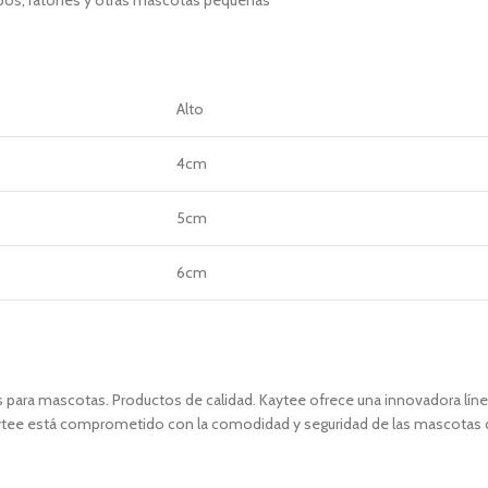
erbos, ratones y otras mascotas pequeñas
Alto
4cm
5cm
6cm
es para mascotas. Productos de calidad. Kaytee ofrece una innovadora l
Kaytee está comprometido con la comodidad y seguridad de las mascotas 