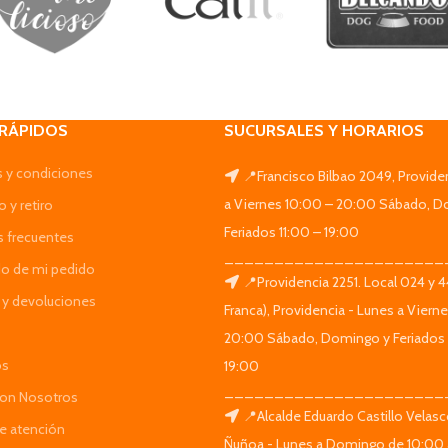
 RÁPIDOS
SUCURSALES Y HORARIOS
 y condiciones
📍Francisco Bilbao 2049, Provide
a Viernes 10:00 – 20:00 Sábado, D
 y retiro
Feriados 11:00 – 19:00
s frecuentes
______________________
do de mi pedido
📍Providencia 2251. Local 024 y 
y devoluciones
Franca), Providencia - Lunes a Viern
20:00 Sábado, Domingo y Feriados 
os
19:00
______________________
Con Nosotros
📍Alcalde Eduardo Castillo Velas
de atención
Ñuñoa - Lunes a Domingo de 10:00 