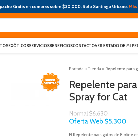
pacho Gratis en compras sobre $30.000. Solo Santiago Urbano.
Más 
ATOS
EXÓTICOS
SERVICIOS
BENEFICIOS
CONTACTO
VER ESTADO DE MI PE
Portada
»
Tienda
»
Repelente para ga
Repelente para 
Spray for Cat
Normal
$
6.630
Oferta Web
$
5.300
El Repelente para gatos de Bioline e