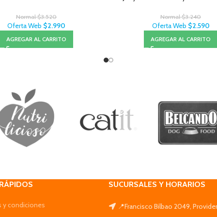
Normal
$
3.520
Normal
$
3.240
Oferta Web
$
2.990
Oferta Web
$
2.590
AGREGAR AL CARRITO
AGREGAR AL CARRITO
 RÁPIDOS
SUCURSALES Y HORARIOS
 y condiciones
📍Francisco Bilbao 2049, Provide