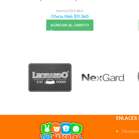
Normal
$
17.480
Oferta Web
$
11.360
AGREGAR AL CARRITO
ENLACES
Términos