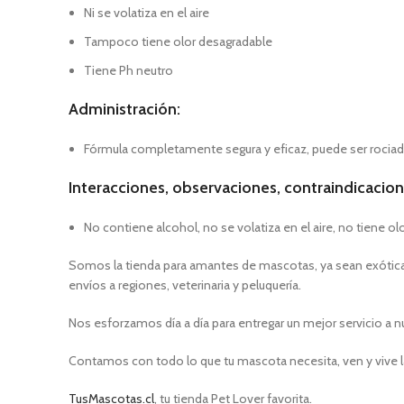
Ni se volatiza en el aire
Tampoco tiene olor desagradable
Tiene Ph neutro
Administración:
Fórmula completamente segura y eficaz, puede ser rociado
Interacciones, observaciones, contraindicacion
No contiene alcohol, no se volatiza en el aire, no tiene ol
Somos la tienda para amantes de mascotas, ya sean exóticas
envíos a regiones, veterinaria y peluquería.
Nos esforzamos día a día para entregar un mejor servicio a n
Contamos con todo lo que tu mascota necesita, ven y vive l
TusMascotas.cl
, tu tienda Pet Lover favorita.