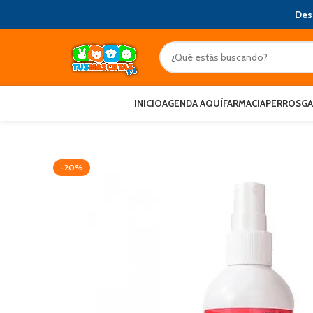
Des
INICIO
AGENDA AQUÍ
FARMACIA
PERROS
G
-20%