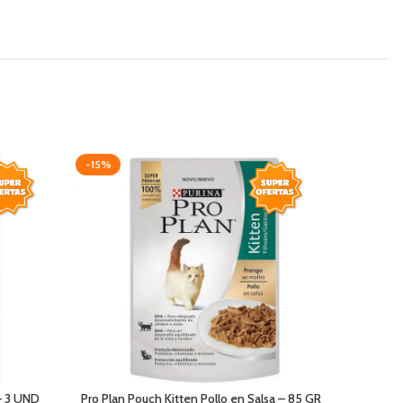
-15%
-20%
 – 3 UND
Pro Plan Pouch Kitten Pollo en Salsa – 85 GR
Pro Plan 