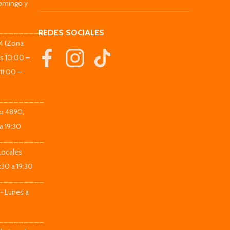
omingo y
_________
REDES SOCIALES
44 (Zona
es 10:00 –
11:00 –
_________
co 4890,
a 19:30
_________
Locales
:30 a 19:30
_________
 - Lunes a
_________