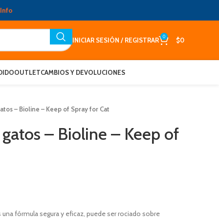
Info
0
INICIAR SESIÓN / REGISTRAR
$
0
DIDO
OUTLET
CAMBIOS Y DEVOLUCIONES
tos – Bioline – Keep of Spray for Cat
gatos – Bioline – Keep of
s una fórmula segura y eficaz, puede ser rociado sobre