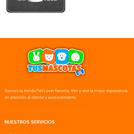
Somos tu tienda Pet Lover favorita. Ven y vive la mejor experiencia
en atención al cliente y asesoramiento
NUESTROS SERVICIOS