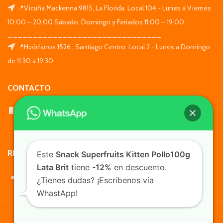
📍Vicuña Mackenna 9815, La Florida. Local 104 - Lunes a Viernes
10:00 – 20:00 Sábado, Domingo y Feriados 11:00 – 19:00
_______________________________
📍Huérfanos 1526 , Santiago Centro. Local 2 - Lunes a Domingo
de 11:30 a 19:30
CONTACTO
WhatsApp: +569 7564 4676
REDES SOCIALES
Este
Snack Superfruits Kitten Pollo100g
Lata Brit
tiene
-12%
en descuento.
¿Tienes dudas? ¡Escríbenos vía
WhastApp!
TusMascotas.cl