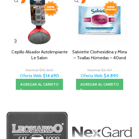
Cepillo Alisador Autolimpiante
Salviette Clorhexidina y Mirra
Le Salon
– Toallas Húmedas – 40und
Normal
$
18.360
Normal
$
6.110
Oferta Web
$
14.690
Oferta Web
$
4.890
AGREGAR AL CARRITO
AGREGAR AL CARRITO