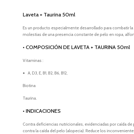
Laveta + Taurina 50ml
Es un producto especialmente desarrollado para combatir la 
molestias de una presencia constante de pelo en ropa, alfo
• COMPOSICIÓN DE LAVETA + TAURINA 50ml
Vitaminas :
A, D3, E, B1, B2, B6, B12,
Biotina
Taurina.
• INDICACIONES
Contra deficiencias nutricionales, evidenciadas por caída d
contra la caída del pelo (alopecia). Reduce los inconvenient