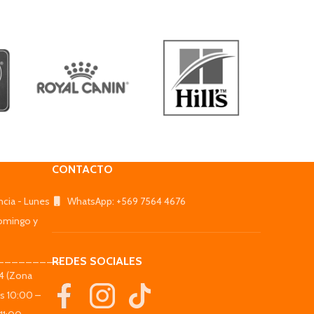
CONTACTO
ncia - Lunes
WhatsApp: +569 7564 4676
omingo y
_________
REDES SOCIALES
44 (Zona
es 10:00 –