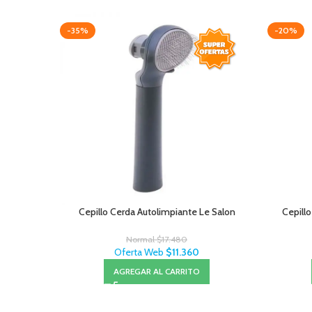
-35%
-20%
Cepillo Cerda Autolimpiante Le Salon
Cepillo
Normal
$
17.480
Oferta Web
$
11.360
AGREGAR AL CARRITO