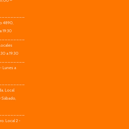
11:00 –
_________
co 4890,
a 19:30
_________
Locales
:30 a 19:30
_________
 - Lunes a
_________
da. Local
0 Sábado,
_________
o. Local 2 -