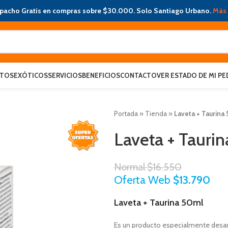
pacho Gratis en compras sobre $30.000. Solo Santiago Urbano.
Más 
ATOS
EXÓTICOS
SERVICIOS
BENEFICIOS
CONTACTO
VER ESTADO DE MI PE
Portada
»
Tienda
»
Laveta + Taurina
Laveta + Tauri
Normal
$
16.550
Oferta Web
$
13.790
Laveta + Taurina 50ml
Es un producto especialmente desarro