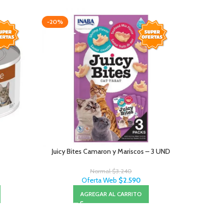
-20%
-10%
Juicy Bites Camaron y Mariscos – 3 UND
Normal
$
3.240
Oferta Web
$
2.590
AGREGAR AL CARRITO