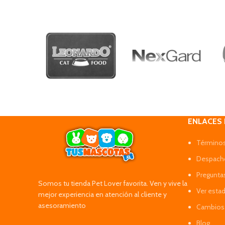
ENLACES
Términos
Despacho
Pregunta
Somos tu tienda Pet Lover favorita. Ven y vive la
Ver esta
mejor experiencia en atención al cliente y
asesoramiento
Cambios 
Blog