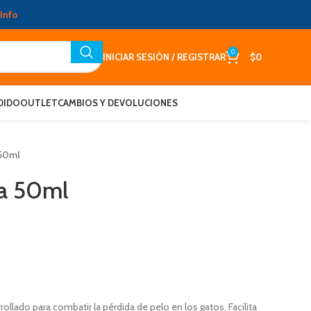
Info
0
INICIAR SESIÓN / REGISTRAR
$
0
DIDO
OUTLET
CAMBIOS Y DEVOLUCIONES
 50ml
na 50ml
llado para combatir la pérdida de pelo en los gatos. Facilita