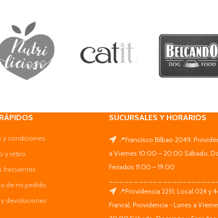
 RÁPIDOS
SUCURSALES Y HORARIOS
 y condiciones
📍Francisco Bilbao 2049, Provide
a Viernes 10:00 – 20:00 Sábado, D
 y retiro
Feriados 11:00 – 19:00
s frecuentes
______________________
do de mi pedido
📍Providencia 2251. Local 024 y 
y devoluciones
Franca), Providencia - Lunes a Viern