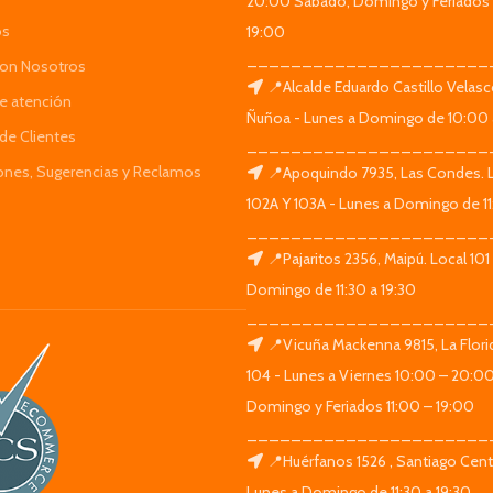
20:00 Sábado, Domingo y Feriados 
os
19:00
______________________
Con Nosotros
📍Alcalde Eduardo Castillo Velas
de atención
Ñuñoa - Lunes a Domingo de 10:00 
de Clientes
______________________
iones, Sugerencias y Reclamos
📍Apoquindo 7935, Las Condes. 
102A Y 103A - Lunes a Domingo de 11
______________________
📍Pajaritos 2356, Maipú. Local 101
Domingo de 11:30 a 19:30
______________________
📍Vicuña Mackenna 9815, La Flori
104 - Lunes a Viernes 10:00 – 20:0
Domingo y Feriados 11:00 – 19:00
______________________
📍Huérfanos 1526 , Santiago Centr
Lunes a Domingo de 11:30 a 19:30