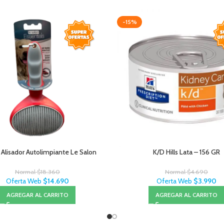
-15%
 Alisador Autolimpiante Le Salon
K/D Hills Lata – 156 GR
Normal
$
18.360
Normal
$
4.690
Oferta Web
$
14.690
Oferta Web
$
3.990
AGREGAR AL CARRITO
AGREGAR AL CARRITO