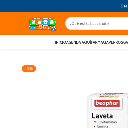
Des
INICIO
AGENDA AQUÍ
FARMACIA
PERROS
G
-17%