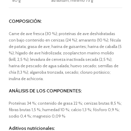
80 g
ad libitum, mínimo 75 g
COMPOSICIÓN:
Carne de ave fresca (30 %); proteínas de ave deshidratadas
con bajo contenido en cenizas (24 %); amaranto (10 %); fécula
de patata; grasa de ave; harina de guisantes; harina de caballa (5
%); hígado de ave hidrolizada; zooplancton marino molido
(krill, 2,5 %); levadura de cerveza inactivada secada (2,5 %);
harina de pescado de agua salada; huevo secado; semillas de
chía (1,3 %); algarroba tronzada, secado; cloruro potásico;
inulina de achicoria.
ANÁLISIS DE LOS COMPONENTES:
Proteínas 34 %; contenido de grasa 22 %; cenizas brutas 8,5 %;
fibras brutas 1,5 %; humedad 10 %; calcio 1,3 %; fósforo 0,9 %;
sodio 0,4 %; magnesio 0,09 %
Aditivos nutricionales: