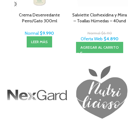
Crema Desenredante
Salviette Clorhexidina y Mirra
Ov
Perro/Gato 300ml
– Toallas Húmedas – 40und
MenForSan
Normal
$
9.990
Normal
$
6.110
Oferta Web
$
4.890
LEER MÁS
AGREGAR AL CARRITO