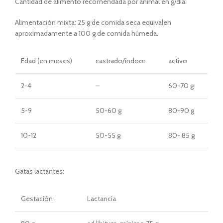
Cantidad de alimento recomendada por animal en g/día.
Alimentación mixta: 25 g de comida seca equivalen
aproximadamente a 100 g de comida húmeda.
Edad (en meses)
castrado/indoor
activo
2-4
–
60-70 g
5-9
50-60 g
80-90 g
10-12
50-55 g
80- 85 g
Gatas lactantes:
Gestación
Lactancia