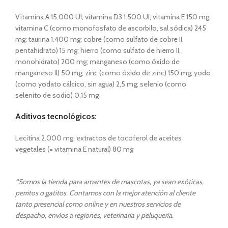
Vitamina A 15.000 UI; vitamina D3 1.500 UI; vitamina E 150 mg;
vitamina C (como monofosfato de ascorbilo, sal sódica) 245
mg; taurina 1.400 mg; cobre (como sulfato de cobre II,
pentahidrato) 15 mg; hierro (como sulfato de hierro II,
monohidrato) 200 mg; manganeso (como óxido de
manganeso II) 50 mg; zinc (como óxido de zinc) 150 mg; yodo
(como yodato cálcico, sin agua) 2,5 mg; selenio (como
selenito de sodio) 0,15 mg
Aditivos tecnológicos:
Lecitina 2.000 mg; extractos de tocoferol de aceites
vegetales (= vitamina E natural) 80 mg
“
Somos la tienda para amantes de mascotas, ya sean exóticas,
perritos o gatitos. Contamos con la mejor atención al cliente
tanto presencial como online y en nuestros servicios de
despacho, envíos a regiones, veterinaria y peluquería.