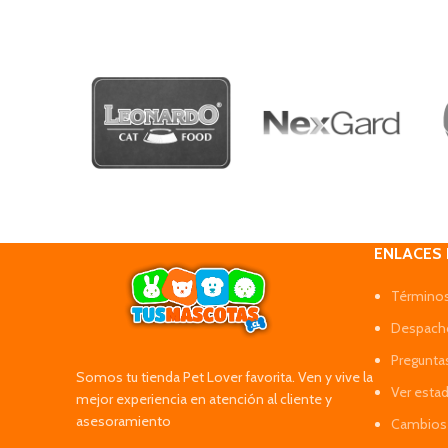
ENLACES
Términos
Despacho
Pregunta
Somos tu tienda Pet Lover favorita. Ven y vive la
Ver esta
mejor experiencia en atención al cliente y
asesoramiento
Cambios 