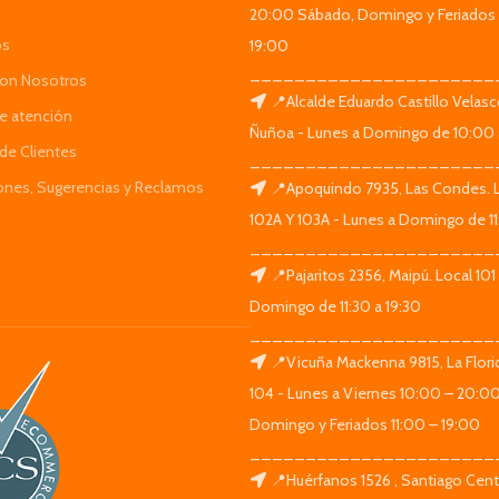
20:00 Sábado, Domingo y Feriados 
os
19:00
______________________
Con Nosotros
📍Alcalde Eduardo Castillo Velas
de atención
Ñuñoa - Lunes a Domingo de 10:00 
de Clientes
______________________
iones, Sugerencias y Reclamos
📍Apoquindo 7935, Las Condes. 
102A Y 103A - Lunes a Domingo de 11
______________________
📍Pajaritos 2356, Maipú. Local 101
Domingo de 11:30 a 19:30
______________________
📍Vicuña Mackenna 9815, La Flori
104 - Lunes a Viernes 10:00 – 20:0
Domingo y Feriados 11:00 – 19:00
______________________
📍Huérfanos 1526 , Santiago Centr