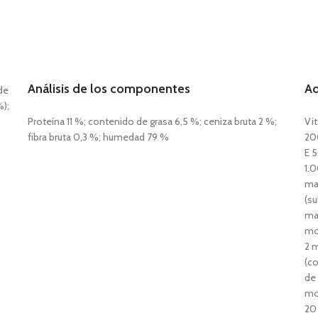
Análisis de los componentes
Ad
de
%);
Proteína 11 %; contenido de grasa 6,5 %; ceniza bruta 2 %;
Vi
fibra bruta 0,3 %; humedad 79 %
20
E 5
1.
ma
(su
ma
mo
2 m
(c
de
mo
20