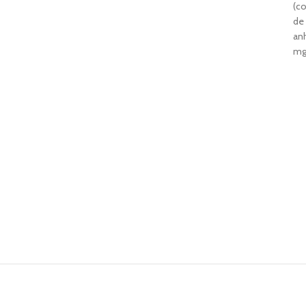
(c
de 
an
m