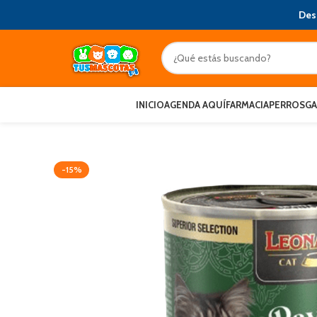
Des
INICIO
AGENDA AQUÍ
FARMACIA
PERROS
G
-15%