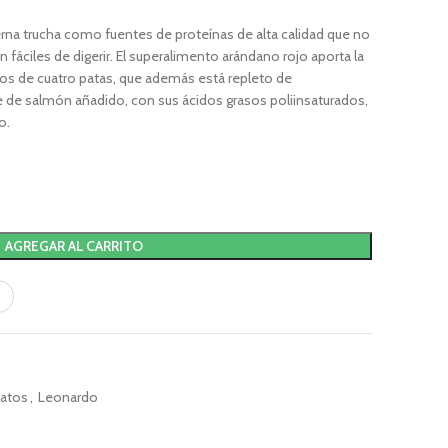
tierna trucha como fuentes de proteínas de alta calidad que no
 fáciles de digerir. El superalimento arándano rojo aporta la
gos de cuatro patas, que además está repleto de
te de salmón añadido, con sus ácidos grasos poliinsaturados,
o.
AGREGAR AL CARRITO
atos
,
Leonardo