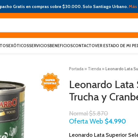
pacho Gratis en compras sobre $30.000. Solo Santiago Urbano.
Más 
ATOS
EXÓTICOS
SERVICIOS
BENEFICIOS
CONTACTO
VER ESTADO DE MI PE
Portada
»
Tienda
»
Leonardo Lata Su
Leonardo Lata 
Trucha y Cranbe
Normal
$
5.870
Oferta Web
$
4.990
Leonardo Lata Superior Sele