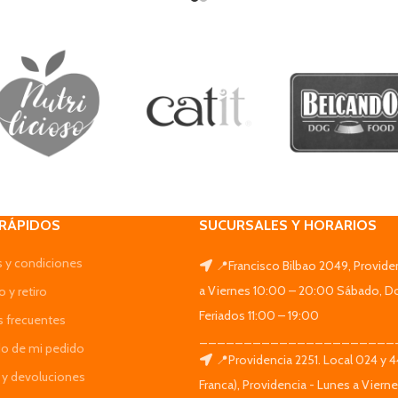
 RÁPIDOS
SUCURSALES Y HORARIOS
 y condiciones
📍Francisco Bilbao 2049, Provide
a Viernes 10:00 – 20:00 Sábado, D
 y retiro
Feriados 11:00 – 19:00
s frecuentes
______________________
do de mi pedido
📍Providencia 2251. Local 024 y 
y devoluciones
Franca), Providencia - Lunes a Viern