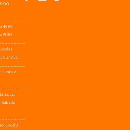
11:00 –
_________
co 4890,
a 19:30
_________
Locales
:30 a 19:30
_________
 - Lunes a
_________
da. Local
0 Sábado,
_________
o. Local 2 -