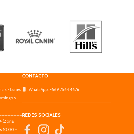
CONTACTO
ncia - Lunes
WhatsApp: +569 7564 4676
omingo y
_________
REDES SOCIALES
44 (Zona
es 10:00 –