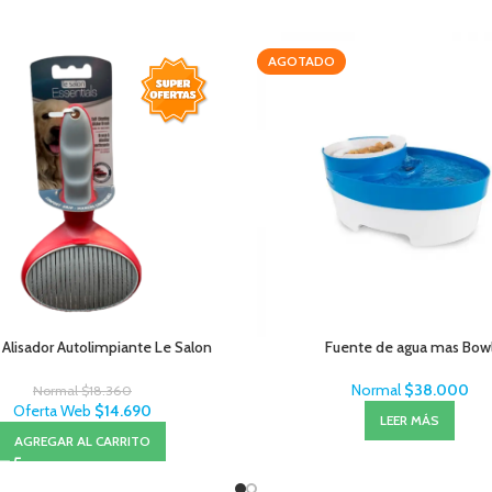
AGOTADO
 Alisador Autolimpiante Le Salon
Fuente de agua mas Bow
Normal
$
38.000
Normal
$
18.360
Oferta Web
$
14.690
LEER MÁS
AGREGAR AL CARRITO