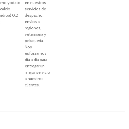
omo yodato
en nuestros
calcio
servicios de
hidroa) 0,2
despacho,
g
envíos a
regiones,
veterinaria y
peluquería.
Nos
esforzamos
día a día para
entregar un
mejor servicio
a nuestros
clientes.