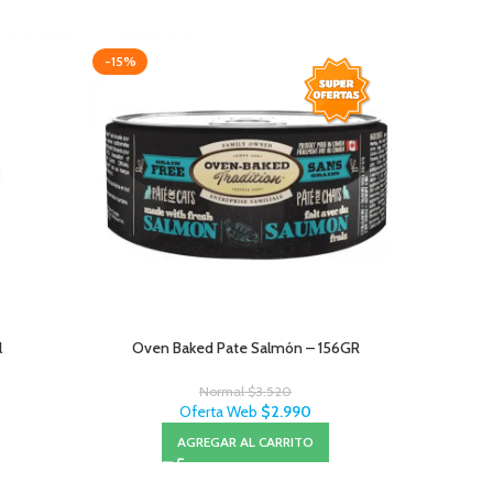
-15%
-15%
l
Oven Baked Pate Salmón – 156GR
Ove
Normal
$
3.520
Oferta Web
$
2.990
AGREGAR AL CARRITO