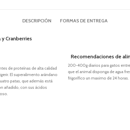
DESCRIPCIÓN
FORMAS DE ENTREGA
 y Cranberries
Recomendaciones de ali
200-400g diarios para gatos entre
ntes de proteínas de alta calidad
que el animal disponga de agua fr
igerir. El superalimento arándano
frigorífico un maximo de 24 horas.
 cuatro patas, que además está
món añadido, con sus ácidos
doso.