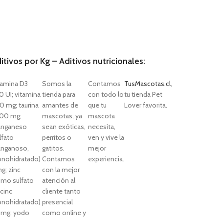
itivos por Kg – Aditivos nutricionales:
tamina D3
Somos la
Contamos
TusMascotas.cl
,
0 UI; vitamina
tienda para
con todo lo
tu tienda Pet
0 mg; taurina
amantes de
que tu
Lover favorita.
000 mg;
mascotas, ya
mascota
nganeso
sean exóticas,
necesita,
lfato
perritos o
ven y vive la
nganoso,
gatitos.
mejor
nohidratado)
Contamos
experiencia.
g; zinc
con la mejor
omo sulfato
atención al
 cinc
cliente tanto
nohidratado)
presencial
 mg; yodo
como online y