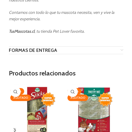
nuestros clientes.
Contamos con todo lo que tu mascota necesita, ven y vive la
mejor experiencia.
TusMascotas.cl
, tu tienda Pet Lover favorita.
FORMAS DE ENTREGA
Productos relacionados
-20%
-20%
-1
AGOTADO
AGOTADO