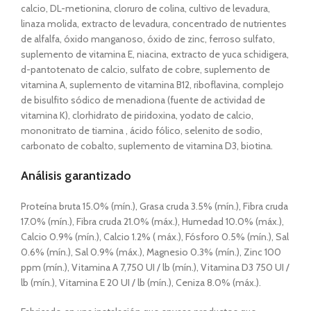
calcio, DL-metionina, cloruro de colina, cultivo de levadura,
linaza molida, extracto de levadura, concentrado de nutrientes
de alfalfa, óxido manganoso, óxido de zinc, ferroso sulfato,
suplemento de vitamina E, niacina, extracto de yuca schidigera,
d-pantotenato de calcio, sulfato de cobre, suplemento de
vitamina A, suplemento de vitamina B12, riboflavina, complejo
de bisulfito sódico de menadiona (fuente de actividad de
vitamina K), clorhidrato de piridoxina, yodato de calcio,
mononitrato de tiamina , ácido fólico, selenito de sodio,
carbonato de cobalto, suplemento de vitamina D3, biotina.
Análisis garantizado
Proteína bruta 15.0% (mín.), Grasa cruda 3.5% (mín.), Fibra cruda
17.0% (mín.), Fibra cruda 21.0% (máx.), Humedad 10.0% (máx.),
Calcio 0.9% (mín.), Calcio 1.2% ( máx.), Fósforo 0.5% (mín.), Sal
0.6% (mín.), Sal 0.9% (máx.), Magnesio 0.3% (mín.), Zinc 100
ppm (mín.), Vitamina A 7,750 UI / lb (mín.), Vitamina D3 750 UI /
lb (mín.), Vitamina E 20 UI / lb (mín.), Ceniza 8.0% (máx.).