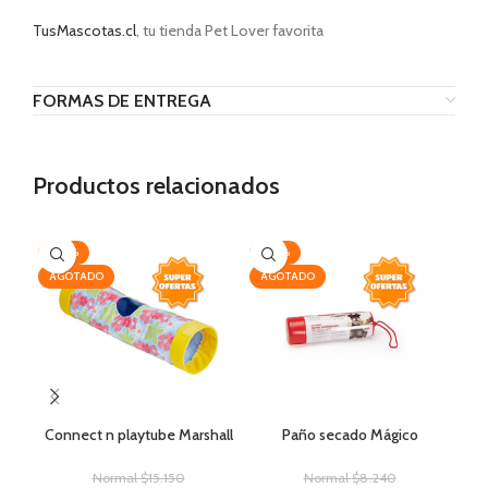
TusMascotas.cl
, tu tienda Pet Lover favorita
FORMAS DE ENTREGA
Productos relacionados
-20%
-20%
-2
AGOTADO
AGOTADO
Connect n playtube Marshall
Paño secado Mágico
Normal
$
15.150
Normal
$
8.240