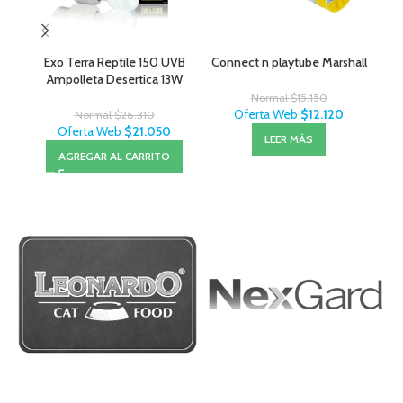
Exo Terra Reptile 150 UVB
Connect n playtube Marshall
Amp
Ampolleta Desertica 13W
Normal
$
15.150
Oferta Web
$
12.120
Normal
$
26.310
Oferta Web
$
21.050
LEER MÁS
AGREGAR AL CARRITO