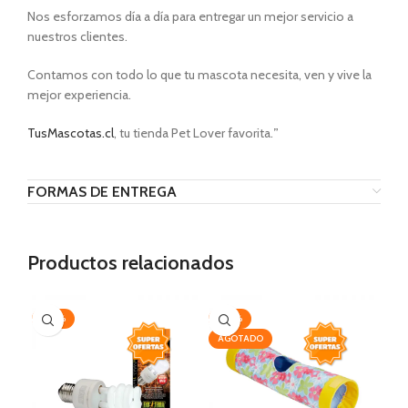
Nos esforzamos día a día para entregar un mejor servicio a
nuestros clientes.
Contamos con todo lo que tu mascota necesita, ven y vive la
mejor experiencia.
TusMascotas.cl
, tu tienda Pet Lover favorita.
”
FORMAS DE ENTREGA
Productos relacionados
-20%
-20%
-2
AGOTADO
AG