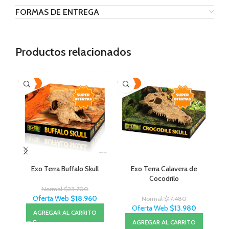
FORMAS DE ENTREGA
Productos relacionados
-20%
-20%
AG
Exo Terra Buffalo Skull
Exo Terra Calavera de
Cocodrilo
Normal
$
23.700
Oferta Web
$
18.960
Normal
$
17.480
Oferta Web
$
13.980
AGREGAR AL CARRITO
AGREGAR AL CARRITO