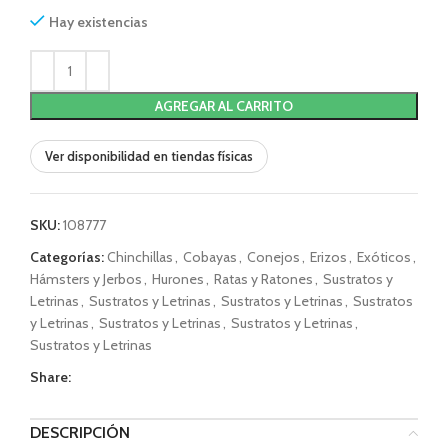
Hay existencias
AGREGAR AL CARRITO
Ver disponibilidad en tiendas físicas
SKU:
108777
Categorías:
Chinchillas
,
Cobayas
,
Conejos
,
Erizos
,
Exóticos
,
Hámsters y Jerbos
,
Hurones
,
Ratas y Ratones
,
Sustratos y
Letrinas
,
Sustratos y Letrinas
,
Sustratos y Letrinas
,
Sustratos
y Letrinas
,
Sustratos y Letrinas
,
Sustratos y Letrinas
,
Sustratos y Letrinas
Share:
DESCRIPCIÓN