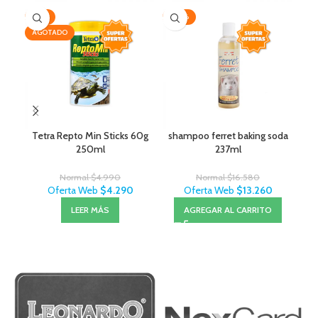
-14%
-20%
-2
AGOTADO
Tetra Repto Min Sticks 60g
shampoo ferret baking soda
M
250ml
237ml
Normal
$
4.990
Normal
$
16.580
Oferta Web
$
4.290
Oferta Web
$
13.260
LEER MÁS
AGREGAR AL CARRITO