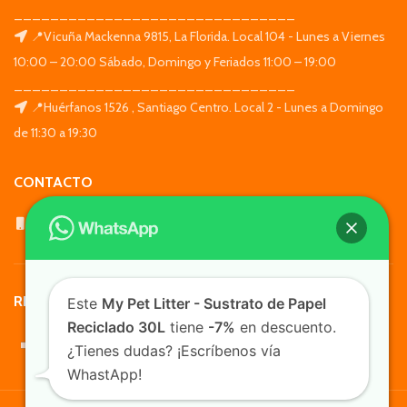
_______________________________
📍Vicuña Mackenna 9815, La Florida. Local 104 - Lunes a Viernes
10:00 – 20:00 Sábado, Domingo y Feriados 11:00 – 19:00
_______________________________
📍Huérfanos 1526 , Santiago Centro. Local 2 - Lunes a Domingo
de 11:30 a 19:30
CONTACTO
WhatsApp: +569 7564 4676
REDES SOCIALES
Este
My Pet Litter - Sustrato de Papel
Reciclado 30L
tiene
-7%
en descuento.
¿Tienes dudas? ¡Escríbenos vía
WhastApp!
TusMascotas.cl