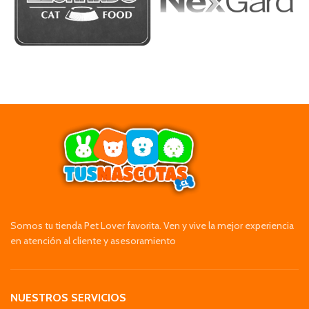
Somos tu tienda Pet Lover favorita. Ven y vive la mejor experiencia
en atención al cliente y asesoramiento
NUESTROS SERVICIOS