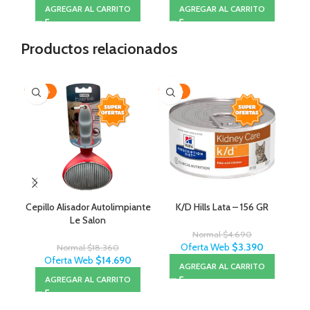
AGREGAR AL CARRITO
AGREGAR AL CARRITO
Productos relacionados
-20%
-28%
-1
Cepillo Alisador Autolimpiante
K/D Hills Lata – 156 GR
Le Salon
Normal
$
4.690
Oferta Web
$
3.390
Normal
$
18.360
Oferta Web
$
14.690
AGREGAR AL CARRITO
AGREGAR AL CARRITO