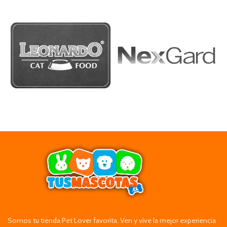
Somos tu tienda Pet Lover favorita. Ven y vive la mejor experiencia