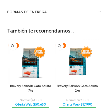
FORMAS DE ENTREGA
También te recomendamos…
-18%
-22%
Bravery Salmón Gato Adulto
Bravery Salmón Gato Adulto
7kg
2kg
Normal
$
61.990
Normal
$
22.990
Oferta Web
$
50.650
Oferta Web
$
17.990